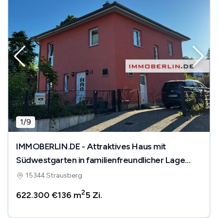
1
/
9
IMMOBERLIN.DE - Attraktives Haus mit
Südwestgarten in familienfreundlicher Lage
nahe Straussee
15344 Strausberg
2
622.300 €
136 m
5
Zi.