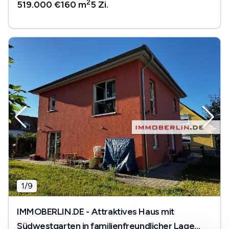
2
519.000 €
160 m
5
Zi.
1
/
9
IMMOBERLIN.DE - Attraktives Haus mit
Südwestgarten in familienfreundlicher Lage