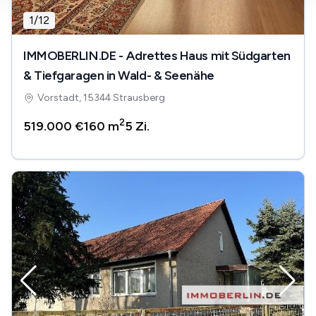
1
/
12
IMMOBERLIN.DE - Adrettes Haus mit Südgarten
& Tiefgaragen in Wald- & Seenähe
Vorstadt, 15344 Strausberg
2
519.000 €
160 m
5
Zi.