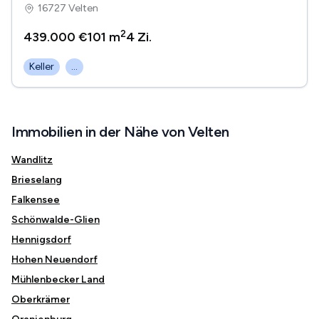
16727 Velten
2
439.000 €
101 m
4
Zi.
Keller
...
Immobilien in der Nähe von Velten
Wandlitz
Brieselang
Falkensee
Schönwalde-Glien
Hennigsdorf
Hohen Neuendorf
Mühlenbecker Land
Oberkrämer