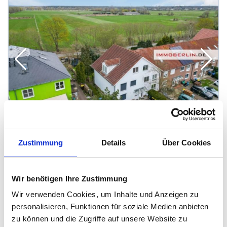
1
/
11
Zustimmung
Details
Über Cookies
IMMOBERLIN.DE - Sehr freundliches
Reihenendhaus mit Sonnenterrasse & 2 Pkw-
Wir benötigen Ihre Zustimmung
Stellplätzen
16727 Velten
Wir verwenden Cookies, um Inhalte und Anzeigen zu
2
415.000 €
145 m
5
Zi.
personalisieren, Funktionen für soziale Medien anbieten
zu können und die Zugriffe auf unsere Website zu