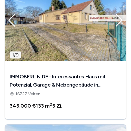
1
/
9
IMMOBERLIN.DE - Interessantes Haus mit
Potenzial, Garage & Nebengebäude in
ländlicher Lageharmonie
16727 Velten
2
345.000 €
133 m
5
Zi.