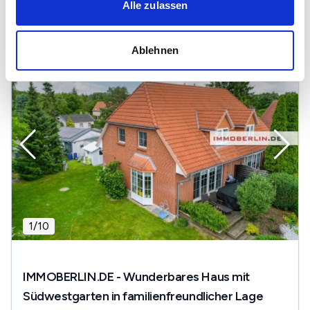
2
415.000 €
145 m
5
Zi.
Alle zulassen
Ablehnen
1
/
10
IMMOBERLIN.DE - Wunderbares Haus mit
Südwestgarten in familienfreundlicher Lage