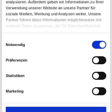
analysieren. Außerdem geben wir Informationen zu Ihrer
Verwendung unserer Website an unsere Partner für
soziale Medien, Werbung und Analysen weiter. Unsere
Partner führen diese Informationen möglicherweise mit
weiteren Daten zusammen, die Sie ihnen bereitgestellt
haben oder die sie im Rahmen Ihrer Nutzung der Dienste
gesammelt haben.
Einwilligungsauswahl
Notwendig
Präferenzen
1
/
11
Statistiken
IMMOBERLIN.DE - Sehr freundliches
Marketing
Reihenendhaus mit Sonnenterrasse & 2 Pkw-
Stellplätzen
16727 Velten