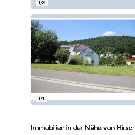
1
/
8
1
/
1
Immobilien in der Nähe von Hirsc