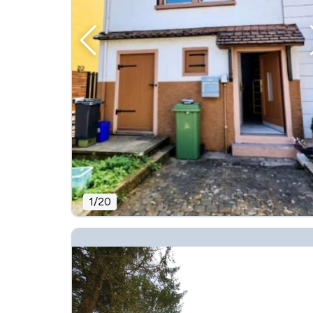
1
/
20