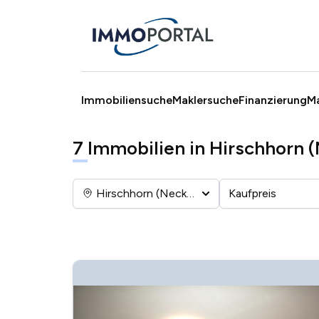
Immobiliensuche
Maklersuche
Finanzierung
M
7
Immobilien in Hirschhorn 
Hirschhorn (Neckar)
Kaufpreis