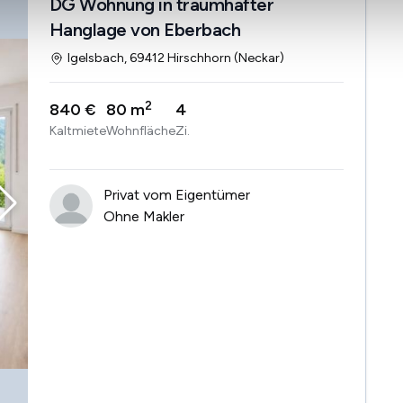
DG Wohnung in traumhafter
Hanglage von Eberbach
Igelsbach, 69412 Hirschhorn (Neckar)
2
840 €
80 m
4
Kaltmiete
Wohnfläche
Zi.
Privat vom Eigentümer
Ohne Makler