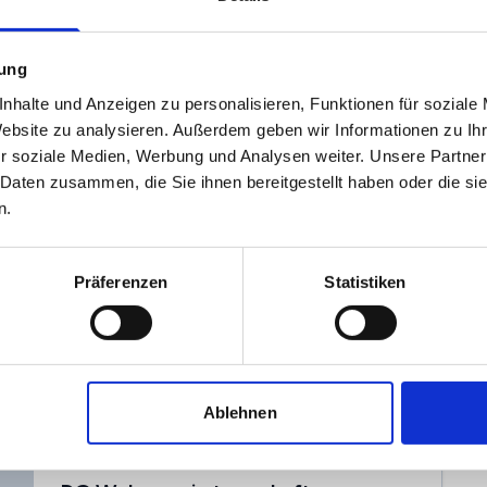
Herr Peter Holewa
ImmoNetzwerk GmbH
mung
nhalte und Anzeigen zu personalisieren, Funktionen für soziale
Top modernisierte Doppelhaushälfte
Website zu analysieren. Außerdem geben wir Informationen zu I
mit ELW in Eberbach
r soziale Medien, Werbung und Analysen weiter. Unsere Partner
 Daten zusammen, die Sie ihnen bereitgestellt haben oder die s
Igelsbach, 69412 Hirschhorn (Neckar)
n.
2
540.000 €
254 m
5
Kaufpreis
Wohnfläche
Zi.
Präferenzen
Statistiken
Balkon/Terasse
Keller
...
Privat von Schüssler
Ohne Makler
Ablehnen