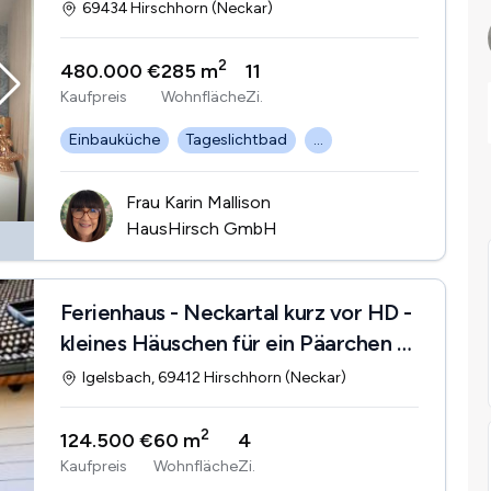
69434 Hirschhorn (Neckar)
2
480.000 €
285 m
11
Kaufpreis
Wohnfläche
Zi.
Einbauküche
Tageslichtbad
...
Frau Karin Mallison
HausHirsch GmbH
Ferienhaus - Neckartal kurz vor HD -
kleines Häuschen für ein Päarchen -
Heim zum Wolhlfühlen!
Igelsbach, 69412 Hirschhorn (Neckar)
2
124.500 €
60 m
4
Kaufpreis
Wohnfläche
Zi.