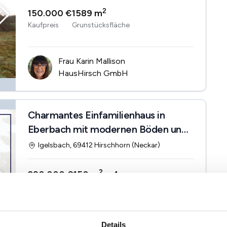
2
150.000 €
1589 m
Kaufpreis
Grunstücksfläche
Frau Karin Mallison
HausHirsch GmbH
Charmantes Einfamilienhaus in
Eberbach mit modernen Böden und
Wintergarten
Igelsbach, 69412 Hirschhorn (Neckar)
2
290.000 €
150 m
4
Kaufpreis
Wohnfläche
Zi.
Keller
Tageslichtbad
...
Details