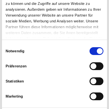
Provisionsfrei! Neuwertiges Mehrfamilienhaus
zu können und die Zugriffe auf unsere Website zu
analysieren. Außerdem geben wir Informationen zu Ihrer
in Idstein
Verwendung unserer Website an unsere Partner für
65510 Idstein
soziale Medien, Werbung und Analysen weiter. Unsere
2
Partner führen diese Informationen möglicherweise mit
1.650.000 €
471 m
17
Zi.
weiteren Daten zusammen, die Sie ihnen bereitgestellt
Balkon/Terasse
Einbauküche
...
haben oder die sie im Rahmen Ihrer Nutzung der Dienste
gesammelt haben.
Einwilligungsauswahl
Notwendig
Immobilien in der Nähe von Idstein
Präferenzen
Wiesbaden
Königstein im Taunus
Statistiken
Schmitten im Taunus
Hofheim am Taunus
Marketing
Kelkheim (Taunus)
Heidenrod