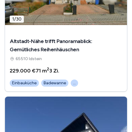
1
/
30
Altstadt-Nähe trifft Panoramablick:
Gemütliches Reihenhäuschen
65510 Idstein
2
229.000 €
71 m
3
Zi.
Einbauküche
Badewanne
...