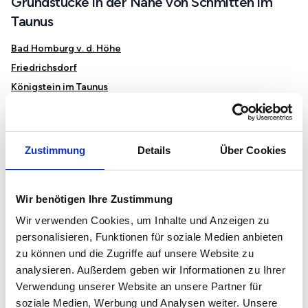
Grundstücke in der Nähe von Schmitten im
Taunus
Bad Homburg v. d. Höhe
Friedrichsdorf
Königstein im Taunus
Oberursel (Taunus)
Eschborn
Kelkheim (Taunus)
Zustimmung
Details
Über Cookies
Hünstetten
Idstein
Wir benötigen Ihre Zustimmung
Niedernhausen
Wir verwenden Cookies, um Inhalte und Anzeigen zu
Bad Camberg
personalisieren, Funktionen für soziale Medien anbieten
zu können und die Zugriffe auf unsere Website zu
Immobilienmarkt und Preise in Schmitten im Taunus
analysieren. Außerdem geben wir Informationen zu Ihrer
Verwendung unserer Website an unsere Partner für
Mietspiegel in Schmitten
soziale Medien, Werbung und Analysen weiter. Unsere