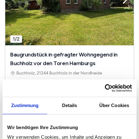
1
/
2
Baugrundstück in gefragter Wohngegend in
Buchholz vor den Toren Hamburgs
Buchholz, 21244 Buchholz in der Nordheide
2
585.000 €
1276 m
Zustimmung
Details
Über Cookies
Grundstücke in der Nähe von Buchholz in der
Nordheide
Wir benötigen Ihre Zustimmung
Wir verwenden Cookies, um Inhalte und Anzeigen zu