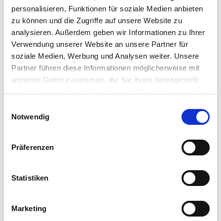
Asendorf
personalisieren, Funktionen für soziale Medien anbieten
Neu Wulmstorf
zu können und die Zugriffe auf unsere Website zu
Seevetal
analysieren. Außerdem geben wir Informationen zu Ihrer
Verwendung unserer Website an unsere Partner für
soziale Medien, Werbung und Analysen weiter. Unsere
Immobilienmarkt und Preise in Buchholz in der
Partner führen diese Informationen möglicherweise mit
Nordheide
weiteren Daten zusammen, die Sie ihnen bereitgestellt
haben oder die sie im Rahmen Ihrer Nutzung der Dienste
Mietspiegel in Buchholz in der Nordheide
gesammelt haben.
Einwilligungsauswahl
Immobilienpreise in Buchholz in der Nordheide
Notwendig
Immobilienbewertung in Buchholz in der Nordheide
Grundstückspreise in Buchholz in der Nordheide
Präferenzen
Immobiliensuche in Buchholz in der Nordheide
Statistiken
Immobilien in Buchholz in der Nordheide
Mietwohnungen in Buchholz in der Nordheide
Marketing
Eigentumswohnungen in Buchholz in der Nordheide