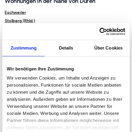
Wohnungen in der Nähe von Düren
Eschweiler
Stolberg (Rhld.)
Inden
Kreuzau
Nörvenich
Zustimmung
Details
Über Cookies
Kerpen
Wir benötigen Ihre Zustimmung
Immobilienmarkt und Preise in Düren
Wir verwenden Cookies, um Inhalte und Anzeigen zu
Mietspiegel in Düren
personalisieren, Funktionen für soziale Medien anbieten
zu können und die Zugriffe auf unsere Website zu
Immobilienpreise in Düren
analysieren. Außerdem geben wir Informationen zu Ihrer
Immobilienbewertung in Düren
Verwendung unserer Website an unsere Partner für
Grundstückspreise in Düren
soziale Medien, Werbung und Analysen weiter. Unsere
Partner führen diese Informationen möglicherweise mit
Immobiliensuche in Düren
weiteren Daten zusammen, die Sie ihnen bereitgestellt