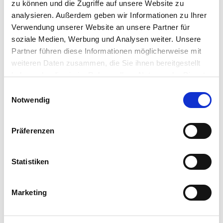
zu können und die Zugriffe auf unsere Website zu
1
/
5
analysieren. Außerdem geben wir Informationen zu Ihrer
Verwendung unserer Website an unsere Partner für
Großes freies Baugrundstück - Wohnbau oder
soziale Medien, Werbung und Analysen weiter. Unsere
Partner führen diese Informationen möglicherweise mit
Gewerbe - voll erschlossen
weiteren Daten zusammen, die Sie ihnen bereitgestellt
Stadtmitte, 47798 Krefeld
haben oder die sie im Rahmen Ihrer Nutzung der Dienste
2
gesammelt haben.
830.000 €
1080 m
Einwilligungsauswahl
Notwendig
Präferenzen
Grundstücke in der Nähe von Krefeld
Statistiken
Düsseldorf
Duisburg
Mönchengladbach
Marketing
Meerbusch
Neuss