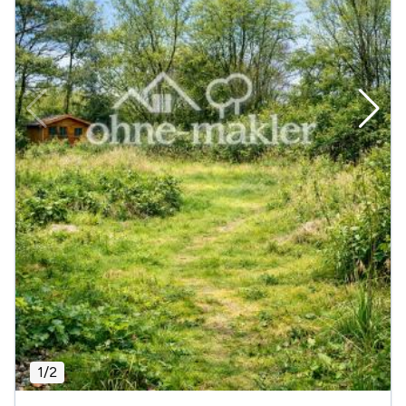
1
/
2