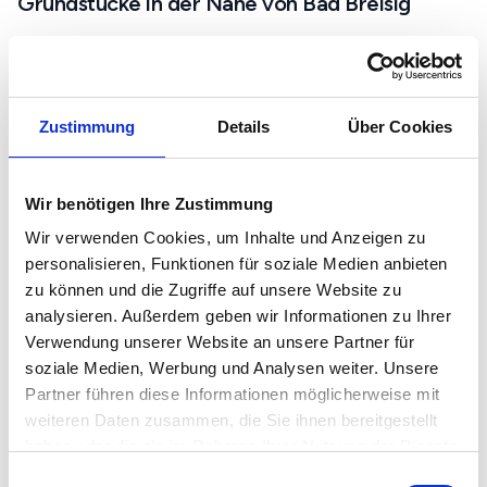
Grundstücke in der Nähe von Bad Breisig
Bad Honnef
Neuwied
Zustimmung
Details
Über Cookies
Immobilienmarkt und Preise in Bad Breisig
Mietspiegel in Bad Breisig
Wir benötigen Ihre Zustimmung
Immobilienpreise in Bad Breisig
Wir verwenden Cookies, um Inhalte und Anzeigen zu
Grundstückspreise in Bad Breisig
personalisieren, Funktionen für soziale Medien anbieten
zu können und die Zugriffe auf unsere Website zu
analysieren. Außerdem geben wir Informationen zu Ihrer
Immobiliensuche in Bad Breisig
Verwendung unserer Website an unsere Partner für
Immobilien in Bad Breisig
soziale Medien, Werbung und Analysen weiter. Unsere
Mietwohnungen in Bad Breisig
Partner führen diese Informationen möglicherweise mit
weiteren Daten zusammen, die Sie ihnen bereitgestellt
Eigentumswohnungen in Bad Breisig
haben oder die sie im Rahmen Ihrer Nutzung der Dienste
Häuser in Bad Breisig
gesammelt haben.
Einwilligungsauswahl
Grundstücke in Bad Breisig