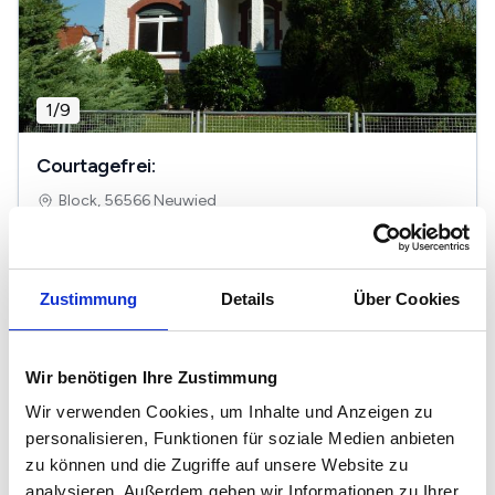
1
/
9
Courtagefrei:
Block, 56566 Neuwied
2
900 €
120 m
3
Zi.
Zustimmung
Details
Über Cookies
Wohnungen in der Nähe von Neuwied
Wir benötigen Ihre Zustimmung
Koblenz
Wir verwenden Cookies, um Inhalte und Anzeigen zu
personalisieren, Funktionen für soziale Medien anbieten
Bad Breisig
zu können und die Zugriffe auf unsere Website zu
analysieren. Außerdem geben wir Informationen zu Ihrer