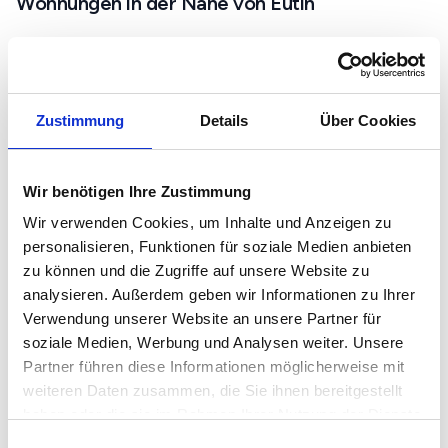
Wohnungen in der Nähe von Eutin
Altenkrempe
Timmendorfer Strand
Scharbeutz
Zustimmung
Details
Über Cookies
Plön
Immobilienmarkt und Preise in Eutin
Wir benötigen Ihre Zustimmung
Wir verwenden Cookies, um Inhalte und Anzeigen zu
Mietspiegel in Eutin
personalisieren, Funktionen für soziale Medien anbieten
Immobilienpreise in Eutin
zu können und die Zugriffe auf unsere Website zu
Grundstückspreise in Eutin
analysieren. Außerdem geben wir Informationen zu Ihrer
Verwendung unserer Website an unsere Partner für
soziale Medien, Werbung und Analysen weiter. Unsere
Immobiliensuche in Eutin
Partner führen diese Informationen möglicherweise mit
Immobilien in Eutin
weiteren Daten zusammen, die Sie ihnen bereitgestellt
haben oder die sie im Rahmen Ihrer Nutzung der Dienste
Mietwohnungen in Eutin
gesammelt haben.
Einwilligungsauswahl
Eigentumswohnungen in Eutin