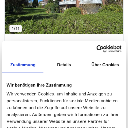
1
/
11
Große Eigentumswohnung mit Traumblick -
stadtnah und grün
25499 Tangstedt
Zustimmung
Details
Über Cookies
2
187.500 €
74 m
3
Zi.
Balkon/Terasse
Einbauküche
...
Wir benötigen Ihre Zustimmung
Wir verwenden Cookies, um Inhalte und Anzeigen zu
personalisieren, Funktionen für soziale Medien anbieten
zu können und die Zugriffe auf unsere Website zu
Wohnungen in der Nähe von Tangstedt
analysieren. Außerdem geben wir Informationen zu Ihrer
Bönningstedt
Verwendung unserer Website an unsere Partner für