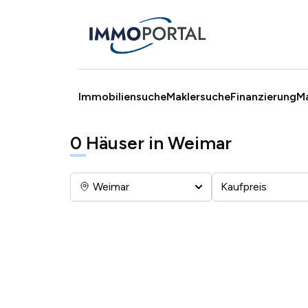
Immobiliensuche
Maklersuche
Finanzierung
M
0
Häuser in Weimar
Weimar
Kaufpreis