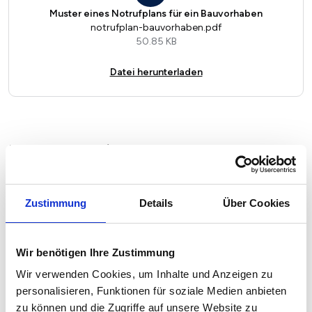
Muster eines Notrufplans für ein Bauvorhaben
notrufplan-bauvorhaben.pdf
50.85 KB
Datei herunterladen
Baustellenabsicherung nach außen
Abgrenzung der Baustelle:
Entlang der Grundstücksgrenze werden stabile, miteinander
Zustimmung
Details
Über Cookies
verbundene Bauzäune aufgestellt.
Sie verhindern das absichtliche oder versehentliche Betreten
des Gefahrenbereichs.
Warnhinweise:
Wir benötigen Ihre Zustimmung
Deutliche Schilder weisen auf das Betretungsverbot und
Wir verwenden Cookies, um Inhalte und Anzeigen zu
mögliche Haftungsfolgen hin.
Sie sollten in regelmäßigen Abständen gut sichtbar am Zaun
personalisieren, Funktionen für soziale Medien anbieten
angebracht sein.
zu können und die Zugriffe auf unsere Website zu