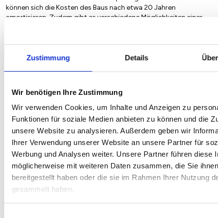
können sich die Kosten des Baus nach etwa 20 Jahren
amortisieren. Zudem gibt es verschiedene Möglichkeiten einer
Förderung, durch die finanzielle Hilfe gegeben wird.
Zustimmung
Details
Über
Alternativen zu einer
Aufsparrendämmung
Wir benötigen Ihre Zustimmung
Die bekanntesten Alternativen zu einer Aufsparrendämmung sind
Wir verwenden Cookies, um Inhalte und Anzeigen zu persona
die Zwischensparrendämmung und Untersparrendämmung.
Funktionen für soziale Medien anbieten zu können und die Zug
unsere Website zu analysieren. Außerdem geben wir Informa
Vorteile
Nachteil
Ihrer Verwendung unserer Website an unsere Partner für soz
Werbung und Analysen weiter. Unsere Partner führen diese 
Zwischensparrendämmung
Kein Verlust
Gefahr
möglicherweise mit weiteren Daten zusammen, die Sie ihne
von Wohnraum
Wärme
bereitgestellt haben oder die sie im Rahmen Ihrer Nutzung d
Einfache
Schim
gesammelt haben.
Montage
Stärk
günstig
wird v
der Sp
Einwilligungsauswahl