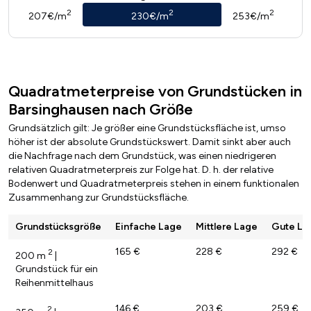
2
2
2
207€/m
230€/m
253€/m
Quadratmeterpreise von Grundstücken in
Barsinghausen nach Größe
Grundsätzlich gilt: Je größer eine Grundstücksfläche ist, umso
höher ist der absolute Grundstückswert. Damit sinkt aber auch
die Nachfrage nach dem Grundstück, was einen niedrigeren
relativen Quadratmeterpreis zur Folge hat. D. h. der relative
Bodenwert und Quadratmeterpreis stehen in einem funktionalen
Zusammenhang zur Grundstücksfläche.
Grundstücksgröße
Einfache Lage
Mittlere Lage
Gute La
165 €
228 €
292 €
2
200 m
|
Grundstück für ein
Reihenmittelhaus
146 €
203 €
259 €
2