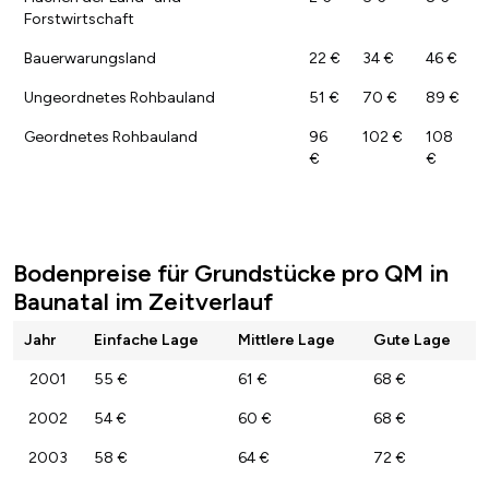
Forstwirtschaft
Bauerwarungsland
22 €
34 €
46 €
Ungeordnetes Rohbauland
51 €
70 €
89 €
Geordnetes Rohbauland
96
102 €
108
€
€
Bodenpreise für Grundstücke pro QM in
Baunatal im Zeitverlauf
Jahr
Einfache Lage
Mittlere Lage
Gute Lage
2001
55 €
61 €
68 €
2002
54 €
60 €
68 €
2003
58 €
64 €
72 €