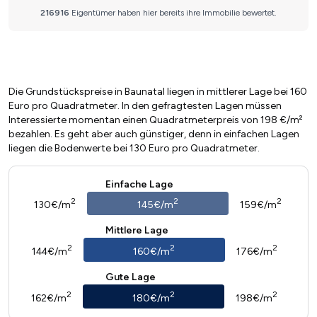
Die Grundstückspreise in Baunatal liegen in mittlerer Lage bei 160
Euro pro Quadratmeter. In den gefragtesten Lagen müssen
Interessierte momentan einen Quadratmeterpreis von 198 €/m²
bezahlen. Es geht aber auch günstiger, denn in einfachen Lagen
liegen die Bodenwerte bei 130 Euro pro Quadratmeter.
Einfache Lage
2
2
2
130€/m
145€/m
159€/m
Mittlere Lage
2
2
2
144€/m
160€/m
176€/m
Gute Lage
2
2
2
162€/m
180€/m
198€/m