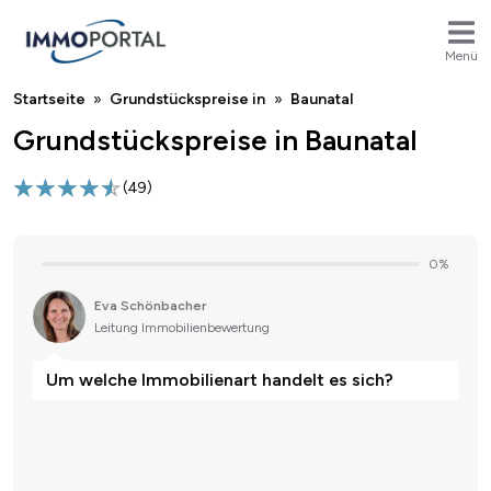
Menü
Breadcrumb
Startseite
Grundstückspreise in
Baunatal
Grundstückspreise in Baunatal
(
49
)