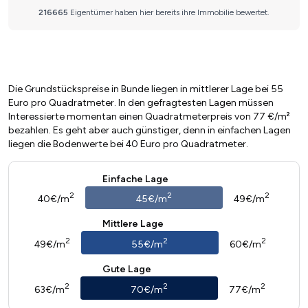
Die Grundstückspreise in Bunde liegen in mittlerer Lage bei 55
Euro pro Quadratmeter. In den gefragtesten Lagen müssen
Interessierte momentan einen Quadratmeterpreis von 77 €/m²
bezahlen. Es geht aber auch günstiger, denn in einfachen Lagen
liegen die Bodenwerte bei 40 Euro pro Quadratmeter.
Einfache Lage
2
2
2
40€/m
45€/m
49€/m
Mittlere Lage
2
2
2
49€/m
55€/m
60€/m
Gute Lage
2
2
2
63€/m
70€/m
77€/m