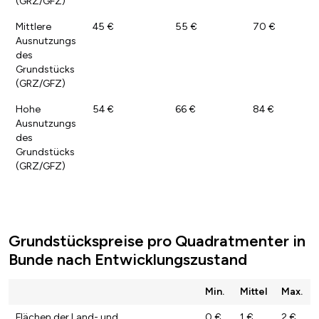
(GRZ/GFZ)
Mittlere
45 €
55 €
70 €
Ausnutzungs
des
Grundstücks
(GRZ/GFZ)
Hohe
54 €
66 €
84 €
Ausnutzungs
des
Grundstücks
(GRZ/GFZ)
Grundstückspreise pro Quadratmenter in
Bunde nach Entwicklungszustand
Min.
Mittel
Max.
Flächen der Land- und
0 €
1 €
2 €