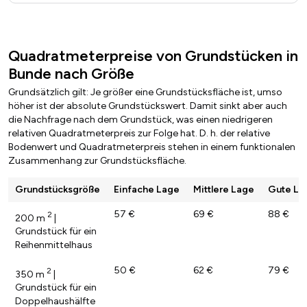
Quadratmeterpreise von Grundstücken in
Bunde nach Größe
Grundsätzlich gilt: Je größer eine Grundstücksfläche ist, umso
höher ist der absolute Grundstückswert. Damit sinkt aber auch
die Nachfrage nach dem Grundstück, was einen niedrigeren
relativen Quadratmeterpreis zur Folge hat. D. h. der relative
Bodenwert und Quadratmeterpreis stehen in einem funktionalen
Zusammenhang zur Grundstücksfläche.
Grundstücksgröße
Einfache Lage
Mittlere Lage
Gute La
57 €
69 €
88 €
2
200 m
|
Grundstück für ein
Reihenmittelhaus
50 €
62 €
79 €
2
350 m
|
Grundstück für ein
Doppelhaushälfte