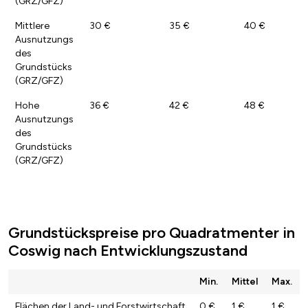
(GRZ/GFZ)
Mittlere
30 €
35 €
40 €
Ausnutzungs
des
Grundstücks
(GRZ/GFZ)
Hohe
36 €
42 €
48 €
Ausnutzungs
des
Grundstücks
(GRZ/GFZ)
Grundstückspreise pro Quadratmenter in
Coswig nach Entwicklungszustand
Min.
Mittel
Max.
Flächen der Land- und Forstwirtschaft
0 €
1 €
1 €