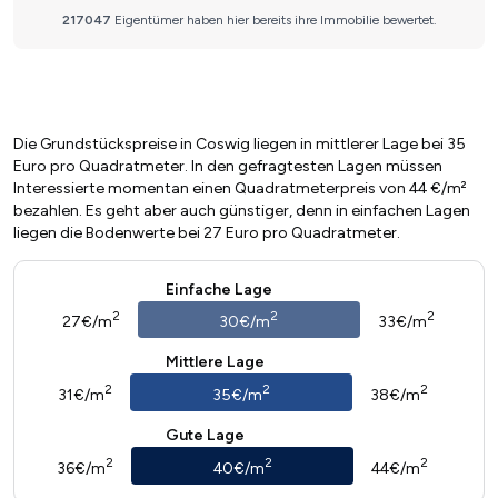
Die Grundstückspreise in Coswig liegen in mittlerer Lage bei 35
Euro pro Quadratmeter. In den gefragtesten Lagen müssen
Interessierte momentan einen Quadratmeterpreis von 44 €/m²
bezahlen. Es geht aber auch günstiger, denn in einfachen Lagen
liegen die Bodenwerte bei 27 Euro pro Quadratmeter.
Einfache Lage
2
2
2
27€/m
30€/m
33€/m
Mittlere Lage
2
2
2
31€/m
35€/m
38€/m
Gute Lage
2
2
2
36€/m
40€/m
44€/m