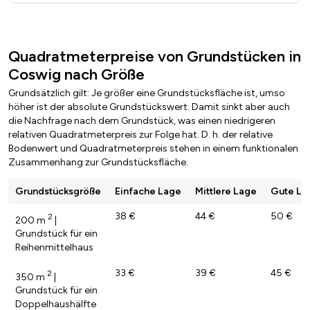
Quadratmeterpreise von Grundstücken in
Coswig nach Größe
Grundsätzlich gilt: Je größer eine Grundstücksfläche ist, umso
höher ist der absolute Grundstückswert. Damit sinkt aber auch
die Nachfrage nach dem Grundstück, was einen niedrigeren
relativen Quadratmeterpreis zur Folge hat. D. h. der relative
Bodenwert und Quadratmeterpreis stehen in einem funktionalen
Zusammenhang zur Grundstücksfläche.
Grundstücksgröße
Einfache Lage
Mittlere Lage
Gute La
38 €
44 €
50 €
2
200 m
|
Grundstück für ein
Reihenmittelhaus
33 €
39 €
45 €
2
350 m
|
Grundstück für ein
Doppelhaushälfte