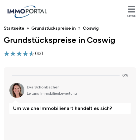
Menü
Breadcrumb
Startseite
Grundstückspreise in
Coswig
Grundstückspreise in Coswig
(
43
)