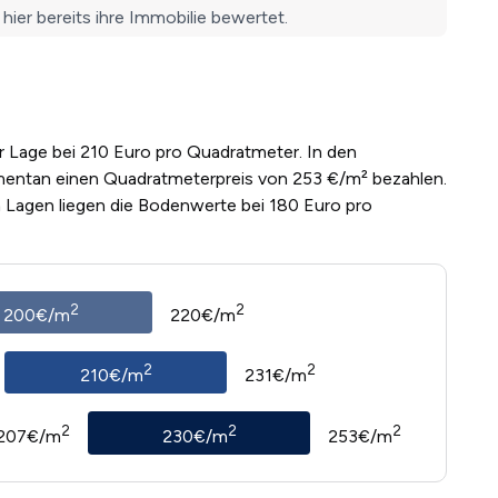
rer Lage bei 210 Euro pro Quadratmeter. In den
entan einen Quadratmeterpreis von 253 €/m² bezahlen.
n Lagen liegen die Bodenwerte bei 180 Euro pro
2
2
200€/m
220€/m
2
2
210€/m
231€/m
2
2
2
207€/m
230€/m
253€/m