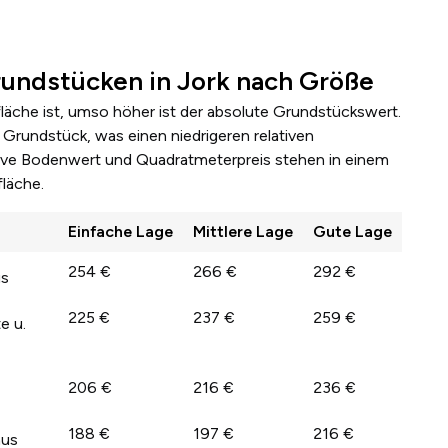
undstücken in Jork nach Größe
fläche ist, umso höher ist der absolute Grundstückswert.
Grundstück, was einen niedrigeren relativen
lative Bodenwert und Quadratmeterpreis stehen in einem
läche.
Einfache Lage
Mittlere Lage
Gute Lage
254 €
266 €
292 €
us
225 €
237 €
259 €
e u.
206 €
216 €
236 €
188 €
197 €
216 €
aus