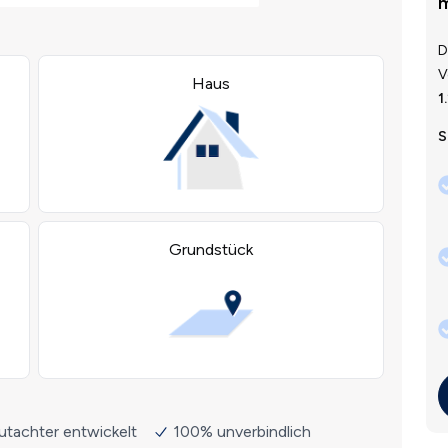
m
D
V
1
S