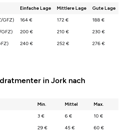
Einfache Lage
Mittlere Lage
Gute Lage
Z/GFZ)
164 €
172 €
188 €
Z/GFZ)
200 €
210 €
230 €
GFZ)
240 €
252 €
276 €
dratmenter in Jork nach
Min.
Mittel
Max.
3 €
6 €
10 €
29 €
45 €
60 €