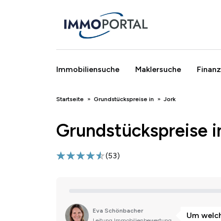
Immobiliensuche
Maklersuche
Finanz
Breadcrumb
Startseite
Grundstückspreise in
Jork
Grundstückspreise i
(
53
)