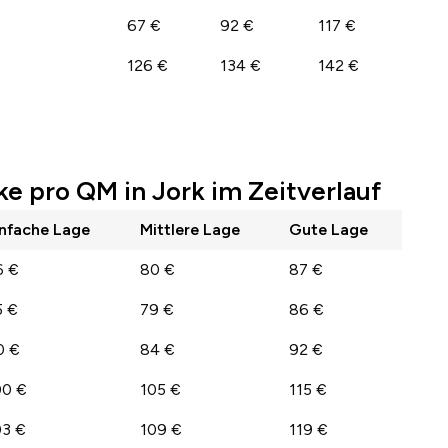
67 €
92 €
117 €
126 €
134 €
142 €
e pro QM in Jork im Zeitverlauf
infache Lage
Mittlere Lage
Gute Lage
6 €
80 €
87 €
5 €
79 €
86 €
0 €
84 €
92 €
00 €
105 €
115 €
03 €
109 €
119 €