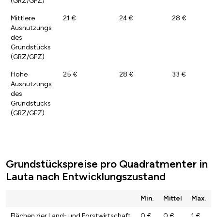
(GRZ/GFZ)
Mittlere
21 €
24 €
28 €
Ausnutzungs
des
Grundstücks
(GRZ/GFZ)
Hohe
25 €
28 €
33 €
Ausnutzungs
des
Grundstücks
(GRZ/GFZ)
Grundstückspreise pro Quadratmenter in
Lauta nach Entwicklungszustand
Min.
Mittel
Max.
Flächen der Land- und Forstwirtschaft
0 €
0 €
1 €