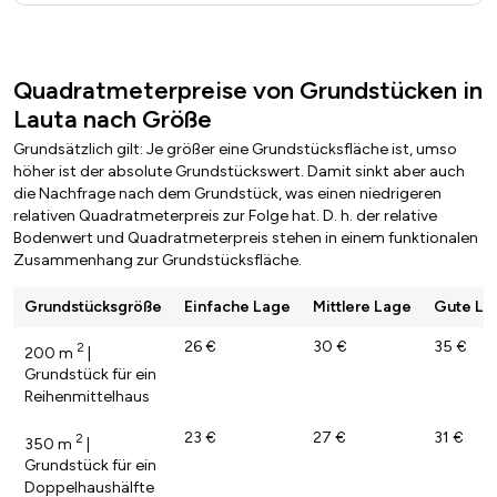
Quadratmeterpreise von Grundstücken in
Lauta nach Größe
Grundsätzlich gilt: Je größer eine Grundstücksfläche ist, umso
höher ist der absolute Grundstückswert. Damit sinkt aber auch
die Nachfrage nach dem Grundstück, was einen niedrigeren
relativen Quadratmeterpreis zur Folge hat. D. h. der relative
Bodenwert und Quadratmeterpreis stehen in einem funktionalen
Zusammenhang zur Grundstücksfläche.
Grundstücksgröße
Einfache Lage
Mittlere Lage
Gute La
26 €
30 €
35 €
2
200 m
|
Grundstück für ein
Reihenmittelhaus
23 €
27 €
31 €
2
350 m
|
Grundstück für ein
Doppelhaushälfte