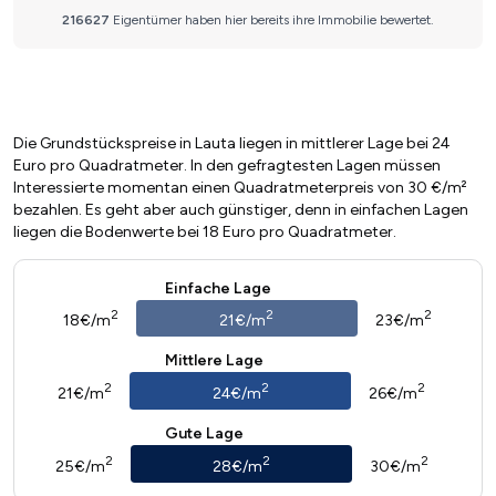
Die Grundstückspreise in Lauta liegen in mittlerer Lage bei 24
Euro pro Quadratmeter. In den gefragtesten Lagen müssen
Interessierte momentan einen Quadratmeterpreis von 30 €/m²
bezahlen. Es geht aber auch günstiger, denn in einfachen Lagen
liegen die Bodenwerte bei 18 Euro pro Quadratmeter.
Einfache Lage
2
2
2
18€/m
21€/m
23€/m
Mittlere Lage
2
2
2
21€/m
24€/m
26€/m
Gute Lage
2
2
2
25€/m
28€/m
30€/m