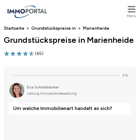
Menü
Breadcrumb
Startseite
Grundstückspreise in
Marienheide
Grundstückspreise in Marienheide
(
45
)