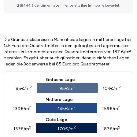
Die Grundstückspreise in Marienheide liegen in mittlerer Lage bei
145 Euro pro Quadratmeter. In den gefragtesten Lagen müssen
Interessierte momentan einen Quadratmeterpreis von 187 €/m²
bezahlen. Es geht aber auch günstiger, denn in einfachen Lagen
liegen die Bodenwerte bei 85 Euro pro Quadratmeter.
Einfache Lage
2
2
2
85€/m
95€/m
104€/m
Mittlere Lage
2
2
2
130€/m
145€/m
159€/m
Gute Lage
2
2
2
153€/m
170€/m
187€/m