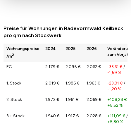
Preise für Wohnungen in Radevormwald Keilbeck
pro qm nach Stockwerk
Wohnungspreise
2024
2025
2026
Veränderun
zum Vorjahr
2
/m
EG
2.179 €
2.095 €
2.062 €
-33,31 €
/
-1,59 %
1. Stock
2.019 €
1.986 €
1.963 €
-23,91 €
/
-1,20 %
2. Stock
1.972 €
1.961 €
2.069 €
+108,28 €
/
+5,52 %
3.+ Stock
1.940 €
1.917 €
2.028 €
+111,09 €
/
+5,80 %