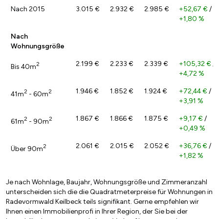
Nach 2015
3.015 €
2.932 €
2.985 €
+52,67 €
/
+1,80 %
Nach
Wohnungsgröße
2.199 €
2.233 €
2.339 €
+105,32 €
/
2
Bis 40m
+4,72 %
1.946 €
1.852 €
1.924 €
+72,44 €
/
2
2
41m
- 60m
+3,91 %
1.867 €
1.866 €
1.875 €
+9,17 €
/
2
2
61m
- 90m
+0,49 %
2.061 €
2.015 €
2.052 €
+36,76 €
/
2
Über 90m
+1,82 %
Je nach Wohnlage, Baujahr, Wohnungsgröße und Zimmeranzahl
unterscheiden sich die die Quadratmeterpreise für Wohnungen in
Radevormwald Keilbeck teils signifikant. Gerne empfehlen wir
Ihnen einen Immobilienprofi in Ihrer Region, der Sie bei der