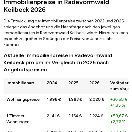
Immobilienpreise in Radevormwald
Keilbeck 2026
Die Entwicklung der Immobilienpreise zwischen 2022 und 2026
spiegelt das Angebot und die Nachfrage nach den jeweiligen
Immobilienarten in Radevormwald Keilbeck wider. Hierdurch kann
es auch zu größeren Sprüngen der Preise von Jahr zu Jahr
kommen.
Aktuelle Immobilienpreise in Radevormwald
Keilbeck pro qm im Vergleich zu 2025 nach
Angebotspreisen
Immobilienart
2024
2025
2026
Veränderu
zum Vorjah
Wohnungspreise
1.998 €
1.983 €
2.020 €
+36,60 €
/
+1,85 %
1 Zimmer
2.141 €
2.164 €
2.224 €
+59,67 €
/
Wohnungen
+2,76 %