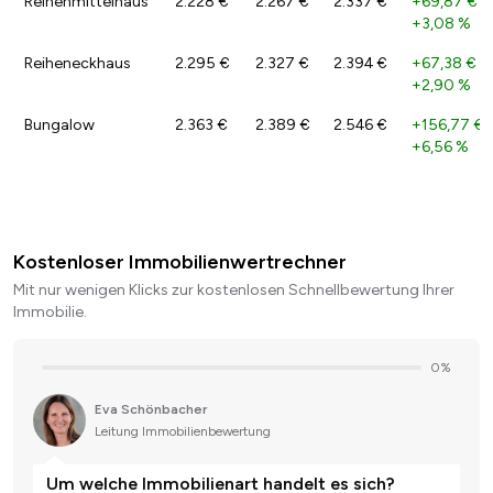
Reihenmittelhaus
2.228 €
2.267 €
2.337 €
+69,87 €
/
+3,08 %
Reiheneckhaus
2.295 €
2.327 €
2.394 €
+67,38 €
/
+2,90 %
Bungalow
2.363 €
2.389 €
2.546 €
+156,77 €
/
+6,56 %
Kostenloser Immobilienwertrechner
Mit nur wenigen Klicks zur kostenlosen Schnellbewertung Ihrer
Immobilie.