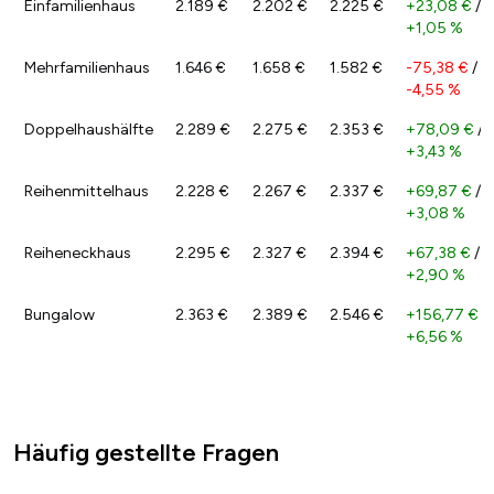
Einfamilienhaus
2.189 €
2.202 €
2.225 €
+23,08 €
/
+1,05 %
Mehrfamilienhaus
1.646 €
1.658 €
1.582 €
-75,38 €
/
-4,55 %
Doppelhaushälfte
2.289 €
2.275 €
2.353 €
+78,09 €
/
+3,43 %
Reihenmittelhaus
2.228 €
2.267 €
2.337 €
+69,87 €
/
+3,08 %
Reiheneckhaus
2.295 €
2.327 €
2.394 €
+67,38 €
/
+2,90 %
Bungalow
2.363 €
2.389 €
2.546 €
+156,77 €
/
+6,56 %
Häufig gestellte Fragen