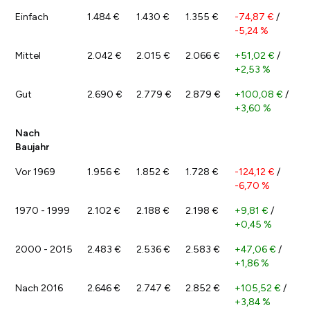
Einfach
1.484 €
1.430 €
1.355 €
-74,87 €
/
-5,24 %
Mittel
2.042 €
2.015 €
2.066 €
+51,02 €
/
+2,53 %
Gut
2.690 €
2.779 €
2.879 €
+100,08 €
/
+3,60 %
Nach
Baujahr
Vor 1969
1.956 €
1.852 €
1.728 €
-124,12 €
/
-6,70 %
1970 - 1999
2.102 €
2.188 €
2.198 €
+9,81 €
/
+0,45 %
2000 - 2015
2.483 €
2.536 €
2.583 €
+47,06 €
/
+1,86 %
Nach 2016
2.646 €
2.747 €
2.852 €
+105,52 €
/
+3,84 %