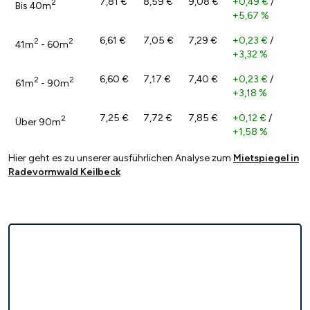
7,81 €
8,59 €
9,08 €
+0,49 €
/
2
Bis 40m
+5,67 %
6,61 €
7,05 €
7,29 €
+0,23 €
/
2
2
41m
- 60m
+3,32 %
6,60 €
7,17 €
7,40 €
+0,23 €
/
2
2
61m
- 90m
+3,18 %
7,25 €
7,72 €
7,85 €
+0,12 €
/
2
Über 90m
+1,58 %
Hier geht es zu unserer ausführlichen Analyse zum
Mietspiegel in
Radevormwald Keilbeck