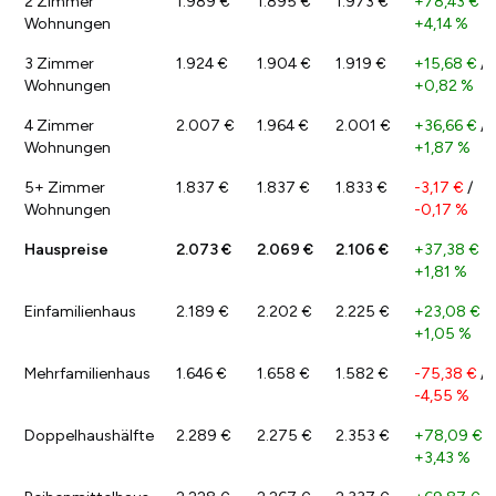
2 Zimmer
1.989 €
1.895 €
1.973 €
+78,43 €
/
Wohnungen
+4,14 %
3 Zimmer
1.924 €
1.904 €
1.919 €
+15,68 €
/
Wohnungen
+0,82 %
4 Zimmer
2.007 €
1.964 €
2.001 €
+36,66 €
/
Wohnungen
+1,87 %
5+ Zimmer
1.837 €
1.837 €
1.833 €
-3,17 €
/
Wohnungen
-0,17 %
Hauspreise
2.073 €
2.069 €
2.106 €
+37,38 €
/
+1,81 %
Einfamilienhaus
2.189 €
2.202 €
2.225 €
+23,08 €
/
+1,05 %
Mehrfamilienhaus
1.646 €
1.658 €
1.582 €
-75,38 €
/
-4,55 %
Doppelhaushälfte
2.289 €
2.275 €
2.353 €
+78,09 €
/
+3,43 %