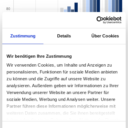
Zustimmung
Details
Über Cookies
Wir benötigen Ihre Zustimmung
Wir verwenden Cookies, um Inhalte und Anzeigen zu
personalisieren, Funktionen für soziale Medien anbieten
zu können und die Zugriffe auf unsere Website zu
Quadratmeterpreise in Radevormwald Keilbeck
analysieren. Außerdem geben wir Informationen zu Ihrer
für Wohnungen nach Wohnungstyp
Verwendung unserer Website an unsere Partner für
soziale Medien, Werbung und Analysen weiter. Unsere
2024
2025
2026
Veränd
2
Wohnungspreise /m
Partner führen diese Informationen möglicherweise mit
zum Vo
weiteren Daten zusammen, die Sie ihnen bereitgestellt
haben oder die sie im Rahmen Ihrer Nutzung der Dienste
Sonstige
2.122 €
2.132 €
2.204 €
+72,37
+3,40 
gesammelt haben.