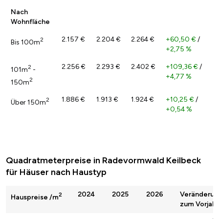
Nach
Wohnfläche
2.157 €
2.204 €
2.264 €
+60,50 €
/
2
Bis 100m
+2,75 %
2.256 €
2.293 €
2.402 €
+109,36 €
/
2
101m
-
+4,77 %
2
150m
1.886 €
1.913 €
1.924 €
+10,25 €
/
2
Über 150m
+0,54 %
Quadratmeterpreise in Radevormwald Keilbeck
für Häuser nach Haustyp
2024
2025
2026
Veränderun
2
Hauspreise /m
zum Vorjahr