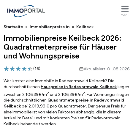
Menü
Breadcrumb
Startseite
Immobilienpreise in
Keilbeck
Immobilienpreise Keilbeck 2026:
Quadratmeterpreise für Häuser
und Wohnungspreise
(
16
)
Aktualisiert: 01.08.2026
Was kostet eine Immobilie in Radevormwald Keilbeck? Die
durchschnittlichen
Hauspreise in Radevormwald Keilbeck
liegen
2
2
zwischen 2.106,39€/m
und 2.106,39€/m
. Für Wohnungen liegen
die durchschnittlichen
Quadratmeterpreise in Radevormwald
Keilbeck
bei 2.019,99 € pro Quadratmeter. Der genaue Preis für
eine Immobilie ist von vielen Faktoren abhängig, die in diesem
Artikel im Detail und mit konkreten Preisen für Radevormwald
Keilbeck behandelt werden.