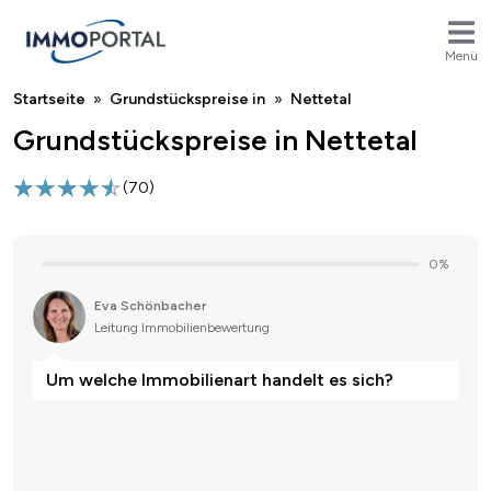
Menü
Breadcrumb
Startseite
Grundstückspreise in
Nettetal
Grundstückspreise in Nettetal
(
70
)