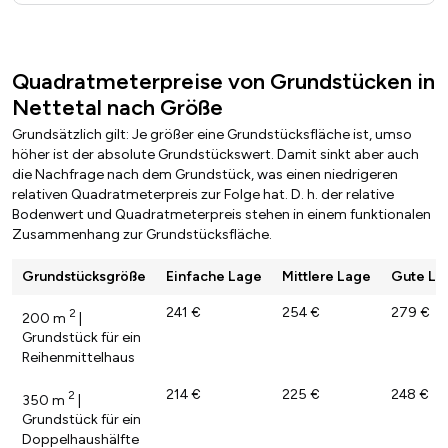
Quadratmeterpreise von Grundstücken in
Nettetal nach Größe
Grundsätzlich gilt: Je größer eine Grundstücksfläche ist, umso
höher ist der absolute Grundstückswert. Damit sinkt aber auch
die Nachfrage nach dem Grundstück, was einen niedrigeren
relativen Quadratmeterpreis zur Folge hat. D. h. der relative
Bodenwert und Quadratmeterpreis stehen in einem funktionalen
Zusammenhang zur Grundstücksfläche.
Grundstücksgröße
Einfache Lage
Mittlere Lage
Gute La
241 €
254 €
279 €
2
200 m
|
Grundstück für ein
Reihenmittelhaus
214 €
225 €
248 €
2
350 m
|
Grundstück für ein
Doppelhaushälfte