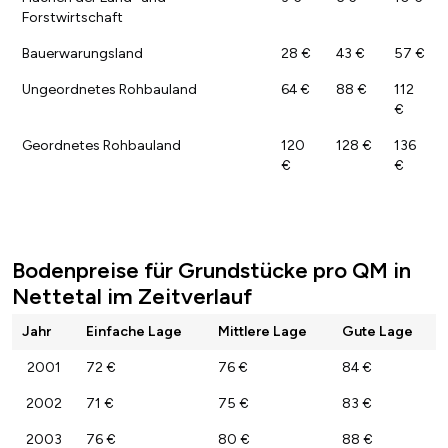
Forstwirtschaft
Bauerwarungsland
28 €
43 €
57 €
Ungeordnetes Rohbauland
64 €
88 €
112
€
Geordnetes Rohbauland
120
128 €
136
€
€
Bodenpreise für Grundstücke pro QM in
Nettetal im Zeitverlauf
Jahr
Einfache Lage
Mittlere Lage
Gute Lage
2001
72 €
76 €
84 €
2002
71 €
75 €
83 €
2003
76 €
80 €
88 €