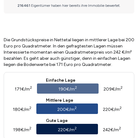
Die Grundstückspreise in Nettetal liegen in mittlerer Lage bei 200
Euro pro Quadratmeter. In den gefragtesten Lagen müssen
Interessierte momentan einen Quadratmeterpreis von 242 €/m²
bezahlen. Es geht aber auch günstiger, denn in einfachen Lagen
liegen die Bodenwerte bei 171 Euro pro Quadratmeter.
Einfache Lage
2
2
2
171€/m
190€/m
209€/m
Mittlere Lage
2
2
2
180€/m
200€/m
220€/m
Gute Lage
2
2
2
198€/m
220€/m
242€/m