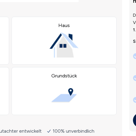
m
D
V
1
S