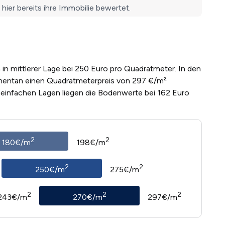
 in mittlerer Lage bei 250 Euro pro Quadratmeter. In den
mentan einen Quadratmeterpreis von 297 €/m²
n einfachen Lagen liegen die Bodenwerte bei 162 Euro
2
2
180€/m
198€/m
2
2
250€/m
275€/m
2
2
2
243€/m
270€/m
297€/m