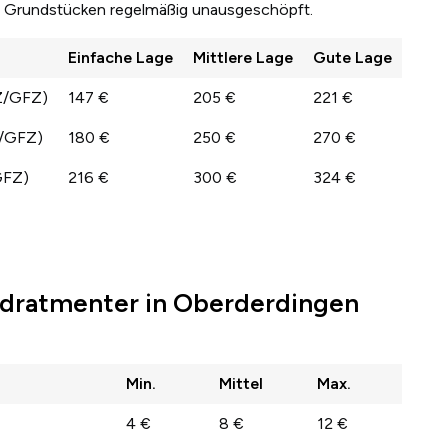
en Grundstücken regelmäßig unausgeschöpft.
Einfache Lage
Mittlere Lage
Gute Lage
Z/GFZ)
147 €
205 €
221 €
Z/GFZ)
180 €
250 €
270 €
GFZ)
216 €
300 €
324 €
dratmenter in Oberderdingen
Min.
Mittel
Max.
4 €
8 €
12 €