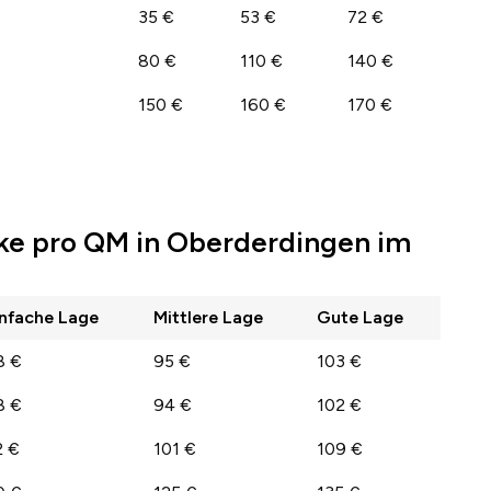
35 €
53 €
72 €
80 €
110 €
140 €
150 €
160 €
170 €
ke pro QM in Oberderdingen im
infache Lage
Mittlere Lage
Gute Lage
8 €
95 €
103 €
8 €
94 €
102 €
2 €
101 €
109 €