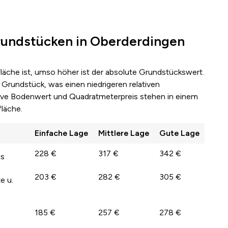
rundstücken in Oberderdingen
fläche ist, umso höher ist der absolute Grundstückswert.
Grundstück, was einen niedrigeren relativen
lative Bodenwert und Quadratmeterpreis stehen in einem
läche.
Einfache Lage
Mittlere Lage
Gute Lage
228 €
317 €
342 €
us
203 €
282 €
305 €
e u.
185 €
257 €
278 €