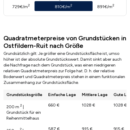
2
2
2
729€/m
810€/m
891€/m
Quadratmeterpreise von Grundstücken in
Ostfildern-Ruit nach Größe
Grundsätzlich gilt: Je größer eine Grundstücksfläche ist, umso
höher ist der absolute Grundstückswert. Damit sinkt aber auch
die Nachfrage nach dem Grundstück, was einen niedrigeren
relativen Quadratmeterpreis zur Folge hat. D. h. der relative
Bodenwert und Quadratmeterpreis stehen in einem funktionalen
Zusammenhang zur Grundstücksfläche.
Grundstücksgröße
Einfache Lage
Mittlere Lage
Gute La
660 €
1028 €
1028 €
2
200 m
|
Grundstück für ein
Reihenmittelhaus
587 €
915 €
915 €
2