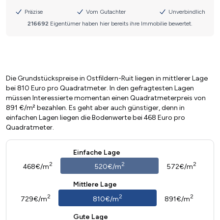
Die Grundstückspreise in Ostfildern-Ruit liegen in mittlerer Lage
bei 810 Euro pro Quadratmeter. In den gefragtesten Lagen
müssen Interessierte momentan einen Quadratmeterpreis von
891 €/m² bezahlen. Es geht aber auch günstiger, denn in
einfachen Lagen liegen die Bodenwerte bei 468 Euro pro
Quadratmeter.
Einfache Lage
2
2
2
468€/m
520€/m
572€/m
Mittlere Lage
2
2
2
729€/m
810€/m
891€/m
Gute Lage