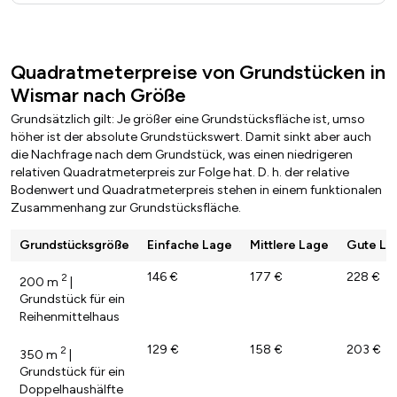
Quadratmeterpreise von Grundstücken in
Wismar nach Größe
Grundsätzlich gilt: Je größer eine Grundstücksfläche ist, umso
höher ist der absolute Grundstückswert. Damit sinkt aber auch
die Nachfrage nach dem Grundstück, was einen niedrigeren
relativen Quadratmeterpreis zur Folge hat. D. h. der relative
Bodenwert und Quadratmeterpreis stehen in einem funktionalen
Zusammenhang zur Grundstücksfläche.
Grundstücksgröße
Einfache Lage
Mittlere Lage
Gute La
146 €
177 €
228 €
2
200 m
|
Grundstück für ein
Reihenmittelhaus
129 €
158 €
203 €
2
350 m
|
Grundstück für ein
Doppelhaushälfte