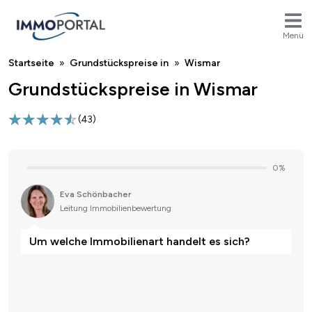
Menü
Breadcrumb
Startseite
Grundstückspreise in
Wismar
Grundstückspreise in Wismar
(
43
)