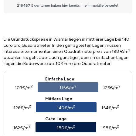
Die Grundstückspreise in Wismar liegen in mittlerer Lage bei 140
Euro pro Quadratmeter. In den gefragtesten Lagen müssen
Interessierte momentan einen Quadratmeterpreis von 198 €/m²
bezahlen. Es geht aber auch günstiger, denn in einfachen Lagen
liegen die Bodenwerte bei 103 Euro pro Quadratmeter.
Einfache Lage
2
2
2
103€/m
115€/m
126€/m
Mittlere Lage
2
2
2
126€/m
140€/m
154€/m
Gute Lage
2
2
2
162€/m
180€/m
198€/m