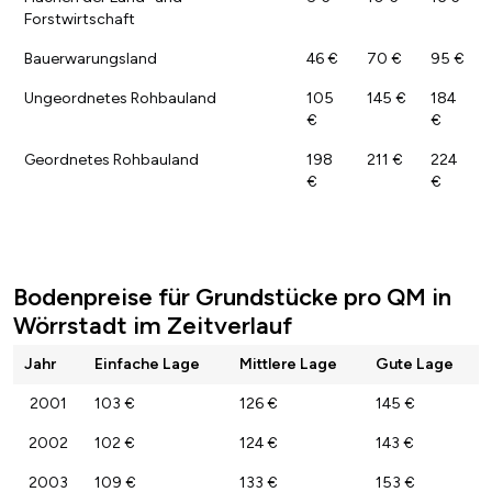
Forstwirtschaft
Bauerwarungsland
46 €
70 €
95 €
Ungeordnetes Rohbauland
105
145 €
184
€
€
Geordnetes Rohbauland
198
211 €
224
€
€
Bodenpreise für Grundstücke pro QM in
Wörrstadt im Zeitverlauf
Jahr
Einfache Lage
Mittlere Lage
Gute Lage
2001
103 €
126 €
145 €
2002
102 €
124 €
143 €
2003
109 €
133 €
153 €