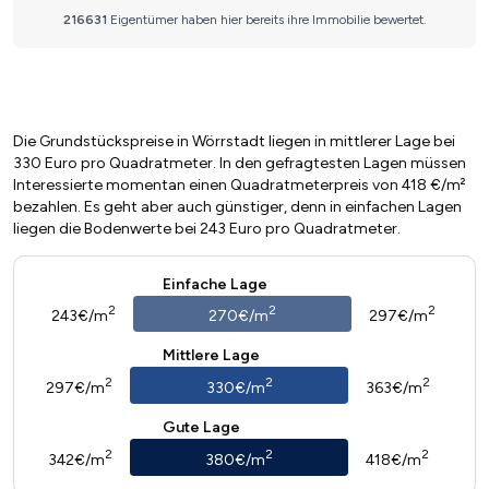
Die Grundstückspreise in Wörrstadt liegen in mittlerer Lage bei
330 Euro pro Quadratmeter. In den gefragtesten Lagen müssen
Interessierte momentan einen Quadratmeterpreis von 418 €/m²
bezahlen. Es geht aber auch günstiger, denn in einfachen Lagen
liegen die Bodenwerte bei 243 Euro pro Quadratmeter.
Einfache Lage
2
2
2
243€/m
270€/m
297€/m
Mittlere Lage
2
2
2
297€/m
330€/m
363€/m
Gute Lage
2
2
2
342€/m
380€/m
418€/m