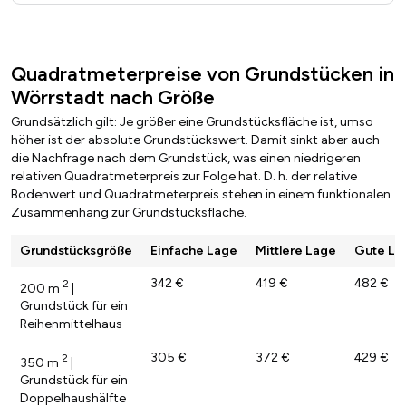
Quadratmeterpreise von Grundstücken in
Wörrstadt nach Größe
Grundsätzlich gilt: Je größer eine Grundstücksfläche ist, umso
höher ist der absolute Grundstückswert. Damit sinkt aber auch
die Nachfrage nach dem Grundstück, was einen niedrigeren
relativen Quadratmeterpreis zur Folge hat. D. h. der relative
Bodenwert und Quadratmeterpreis stehen in einem funktionalen
Zusammenhang zur Grundstücksfläche.
Grundstücksgröße
Einfache Lage
Mittlere Lage
Gute La
342 €
419 €
482 €
2
200 m
|
Grundstück für ein
Reihenmittelhaus
305 €
372 €
429 €
2
350 m
|
Grundstück für ein
Doppelhaushälfte