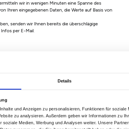
ermitteln wir in wenigen Minuten eine Spanne des
on Ihren eingegebenen Daten, die Werte auf Basis von
ben, senden wir Ihnen bereits die überschlägige
Infos per E-Mail.
obilienmakler bieten eine
hrer Immobilie in Bergheim an
Details
en Immobilienmarkt in- und auswendig. Er weiß um die
 wenig Interesse wecken und kennt die Trends des
f- und Mietpreis in eine realistische Höhe einordnen.
mung
r den Ist-Zustand bewertet, erkennt der
nhalte und Anzeigen zu personalisieren, Funktionen für soziale
le
und kann einschätzen, ob und welche Reparaturen
Website zu analysieren. Außerdem geben wir Informationen zu I
genügt es schon, Lichtschalter auszutauschen, rostige
r soziale Medien, Werbung und Analysen weiter. Unsere Partner
eichen, um einen höheren Verkaufspreis zu erzielen.