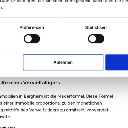
 Daten zusammen, die Sie ihnen bereitgestellt haben oder die s
n.
ofessionellen Immobilienmakler, der Sie bei Ihrem
Präferenzen
Statistiken
ruf vereinbaren
Ablehnen
fe eines Vervielfältigers
mobilien in Bergheim ist die Maklerformel. Diese Formel
is einer Immobilie proportional zu den monatlichen
mithilfe des Vervielfältigers zu ermitteln, verwendet
miete.