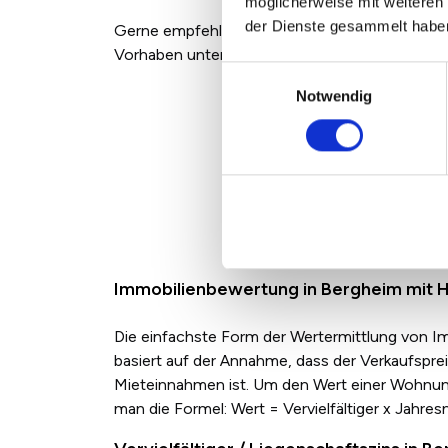
möglicherweise mit weiteren
der Dienste gesammelt habe
Gerne empfehlen wir Ihnen kostenfrei einen pr
Vorhaben unterstützt.
Einwilligungsauswahl
Notwendig
Rück
Immobilienbewertung in Bergheim mit Hil
Die einfachste Form der Wertermittlung von Im
basiert auf der Annahme, dass der Verkaufspre
Mieteinnahmen ist. Um den Wert einer Wohnung 
man die Formel: Wert = Vervielfältiger x Jahres