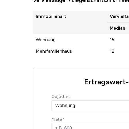
Vervielfältiger / Liegenschaftszins in B
Immobilienart
Vervielfä
Median
Wohnung
15
Mehrfamilienhaus
12
Ertragswert
Objektart
Miete