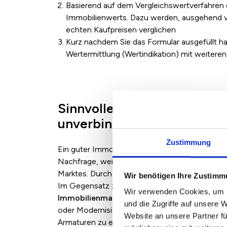
Basierend auf dem Vergleichswertverfahren 
Immobilienwerts. Dazu werden, ausgehend v
echten Kaufpreisen verglichen
Kurz nachdem Sie das Formular ausgefüllt ha
Wertermittlung (Wertindikation) mit weiteren 
Sinnvolle Alternative: Imm
unverbindliche Bewertung I
Zustimmung
Ein guter Immobilienmakler kennt den regional
Nachfrage, weiß, welche Objekte viel, welche
Marktes. Durch diese Marktnähe kann er den Kau
Wir benötigen Ihre Zustim
Im Gegensatz zum
Sachverständigen, der nu
Wir verwenden Cookies, um I
Immobilienmakler Wertsteigerungspotenzia
und die Zugriffe auf unsere 
oder Modernisierungen sich lohnen. Manchmal 
Website an unsere Partner fü
Armaturen zu ersetzen oder die Wohnung zu str