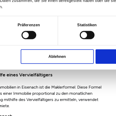
 Daten zusammen, die Sie ihnen bereitgestellt haben oder die s
n.
ofessionellen Immobilienmakler, der Sie bei Ihrem
Präferenzen
Statistiken
ruf vereinbaren
Ablehnen
fe eines Vervielfältigers
obilien in Eisenach ist die Maklerformel. Diese Formel
is einer Immobilie proportional zu den monatlichen
mithilfe des Vervielfältigers zu ermitteln, verwendet
miete.