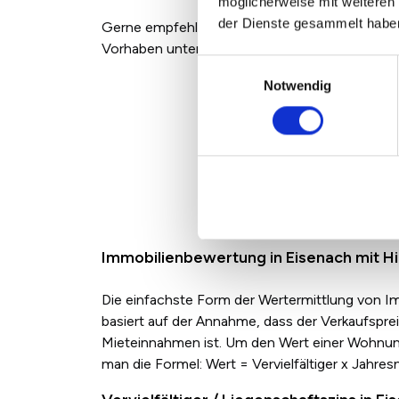
möglicherweise mit weiteren
der Dienste gesammelt habe
Gerne empfehlen wir Ihnen kostenfrei einen pr
Vorhaben unterstützt.
Einwilligungsauswahl
Notwendig
Rück
Immobilienbewertung in Eisenach mit Hil
Die einfachste Form der Wertermittlung von Imm
basiert auf der Annahme, dass der Verkaufspre
Mieteinnahmen ist. Um den Wert einer Wohnung 
man die Formel: Wert = Vervielfältiger x Jahres