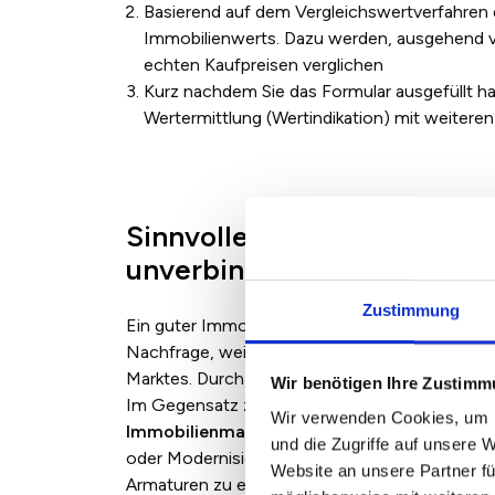
Basierend auf dem Vergleichswertverfahren 
Immobilienwerts. Dazu werden, ausgehend v
echten Kaufpreisen verglichen
Kurz nachdem Sie das Formular ausgefüllt ha
Wertermittlung (Wertindikation) mit weiteren 
Sinnvolle Alternative: Imm
unverbindliche Bewertung I
Zustimmung
Ein guter Immobilienmakler kennt den regional
Nachfrage, weiß, welche Objekte viel, welche
Marktes. Durch diese Marktnähe kann er den Kau
Wir benötigen Ihre Zustim
Im Gegensatz zum
Sachverständigen, der nu
Wir verwenden Cookies, um I
Immobilienmakler Wertsteigerungspotenzia
und die Zugriffe auf unsere 
oder Modernisierungen sich lohnen. Manchmal 
Website an unsere Partner fü
Armaturen zu ersetzen oder die Wohnung zu str