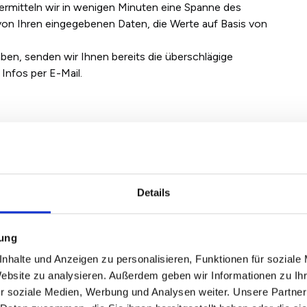
ermitteln wir in wenigen Minuten eine Spanne des
on Ihren eingegebenen Daten, die Werte auf Basis von
ben, senden wir Ihnen bereits die überschlägige
Infos per E-Mail.
obilienmakler bieten eine
hrer Immobilie in Eisenach an
Details
en Immobilienmarkt in- und auswendig. Er weiß um die
 wenig Interesse wecken und kennt die Trends des
f- und Mietpreis in eine realistische Höhe einordnen.
mung
r den Ist-Zustand bewertet, erkennt der
nhalte und Anzeigen zu personalisieren, Funktionen für soziale
le
und kann einschätzen, ob und welche Reparaturen
Website zu analysieren. Außerdem geben wir Informationen zu I
genügt es schon, Lichtschalter auszutauschen, rostige
r soziale Medien, Werbung und Analysen weiter. Unsere Partner
eichen, um einen höheren Verkaufspreis zu erzielen.