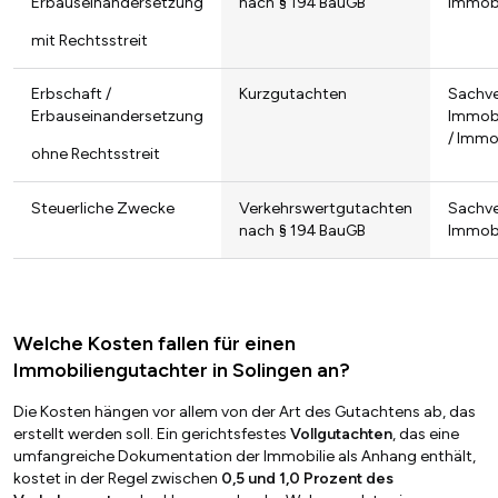
Erbauseinandersetzung
nach § 194 BauGB
Immob
mit Rechtsstreit
Erbschaft /
Kurzgutachten
Sachve
Erbauseinandersetzung
Immob
/ Immo
ohne Rechtsstreit
Steuerliche Zwecke
Verkehrswertgutachten
Sachve
nach § 194 BauGB
Immob
Welche Kosten fallen für einen
Immobiliengutachter in Solingen an?
Die Kosten hängen vor allem von der Art des Gutachtens ab, das
erstellt werden soll. Ein gerichtsfestes
Vollgutachten
, das eine
umfangreiche Dokumentation der Immobilie als Anhang enthält,
kostet in der Regel zwischen
0,5 und 1,0 Prozent des