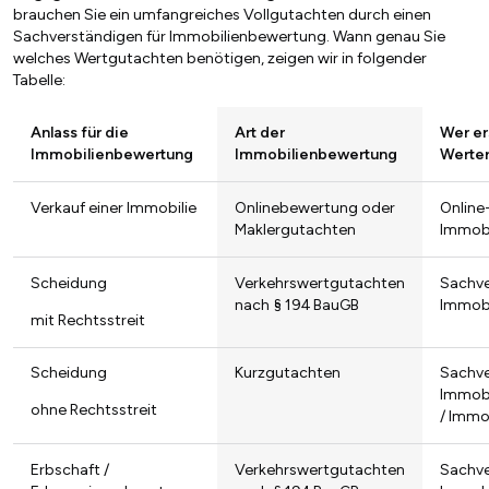
brauchen Sie ein umfangreiches Vollgutachten durch einen
Sachverständigen für Immobilienbewertung. Wann genau Sie
welches Wertgutachten benötigen, zeigen wir in folgender
Tabelle:
Anlass für die
Art der
Wer ers
Immobilienbewertung
Immobilienbewertung
Werter
Verkauf einer Immobilie
Onlinebewertung oder
Online
Maklergutachten
Immobi
Scheidung
Verkehrswertgutachten
Sachve
nach § 194 BauGB
Immob
mit Rechtsstreit
Scheidung
Kurzgutachten
Sachve
Immob
ohne Rechtsstreit
/ Immo
Erbschaft /
Verkehrswertgutachten
Sachve