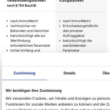
Verkehrswertgutachten
Kurzgutachten
nach § 194 BauGB
nach ImmoWertV
nach ImmoWertV
rechtssicher vor
Entscheidungshilfe für
Behörden und Gerichten
den privaten
berücksichtigt alle zur
Auftraggeber
Wertfindung
berücksichtigt die
erforderlichen Parameter
wertbildenden
hoher Umfang und
Parameter
Detaillierungsgrad
mittlerer Umfang und
Detaillierungsgrad
Zustimmung
Details
Übe
Gutachtenprüfung
Einkaufsberatung
prüfen und plausibilisieren
Wir benötigen Ihre Zustimmung
Begleitung zur
von vorliegenden
Immobilienbesichtigung
Verkehrswertgutachten
Wir verwenden Cookies, um Inhalte und Anzeigen zu persona
Begutachtung der
hinsichtlich:
Funktionen für soziale Medien anbieten zu können und die Zug
baulichen Substanz