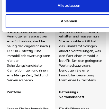
Schließlich geht es um viel
Alle zulassen
Geld.
Scheidung
Finanzamt
Ablehnen
Gehören Immobilien zur
Sie haben eine Immobilie
Vermögensmasse, ist bei
erhalten und müssen nun
einer Scheidung der Ehe
Steuern zahlen? Oft hat
häufig der Zugewinn nach §
das Finanzamt Solingen
1373 BGB strittig. Eine
andere Vorstellungen, was
Immobilienbewertung kann
den Wert einer Immobilie
hier den
betrifft. Um den geringeren
Scheidungskandidaten
Wert nachzuweisen,
Klarheit bringen und ihnen
benötigen Sie eine
eine Menge Zeit, Geld und
Immobilienbewertung in
Nerven ersparen.
Form eines Gutachtens.
Portfolio
Betreuung /
Vormundschaft
Nutzen Sie Ihre Immobilien
Für die Pflege eines