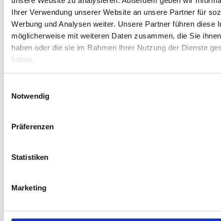
unsere Website zu analysieren. Außerdem geben wir Informa
Eingangsparameter
unabhängiges
Modellkonformität
fachmännisches Urteil
Ihrer Verwendung unserer Website an unsere Partner für soz
Rechenfehler
ausführliche telefonische
Werbung und Analysen weiter. Unsere Partner führen diese 
Besprechung, auf
möglicherweise mit weiteren Daten zusammen, die Sie ihnen 
Wunsch schriftliche
haben oder die sie im Rahmen Ihrer Nutzung der Dienste g
Ausarbeitung
haben.
Einwilligungsauswahl
Notwendig
Anlässe für Immobilienbewertung in Solingen
Präferenzen
Kauf oder Verkauf
Erbschaft
Statistiken
Sie möchten eine Immobilie
Sie haben eine Immobilie in
in Solingen verkaufen oder
Solingen geerbt? Möchten
kaufen? Dann benötigen Sie
Sie oder die Miterben
eine sichere
ausgezahlt werden? Dafür
Marketing
Immobilienbewertung unter
müssen Sie wissen, wie viel
Berücksichtigung des
die Immobilie überhaupt
regionalen Marktes.
wert ist.