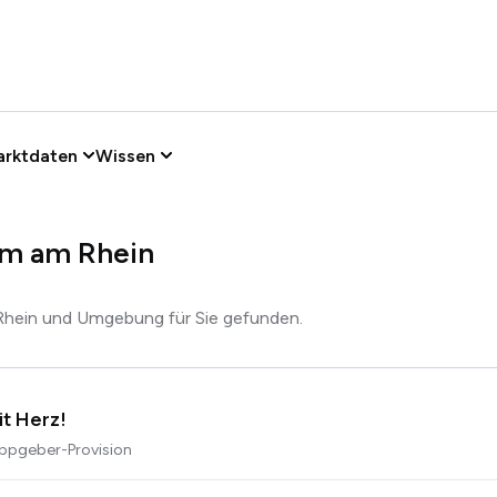
arktdaten
Wissen
im am Rhein
Rhein und Umgebung für Sie gefunden.
t Herz!
ippgeber-Provision