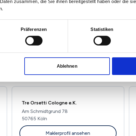
 Daten zusammen, die Sie ihnen bereitgestellt haben oder die s
n.
Präferenzen
Statistiken
Zeibig Immobilien GmbH
Solinger Str. 135
40764 Langenfeld
Maklerprofil ansehen
Ablehnen
Tre Orsetti Cologne e.K.
Am Schmidtgrund 78
50765 Köln
Maklerprofil ansehen