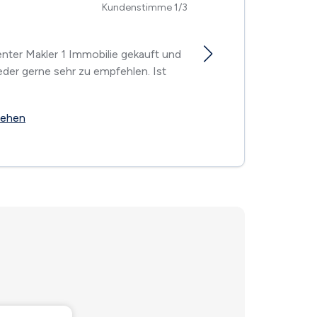
Kundenstimme 1/3
Super zufr
nter Makler 1 Immobilie gekauft und
Komplett. 
eder gerne sehr zu empfehlen. Ist
sehen
Alle Kund