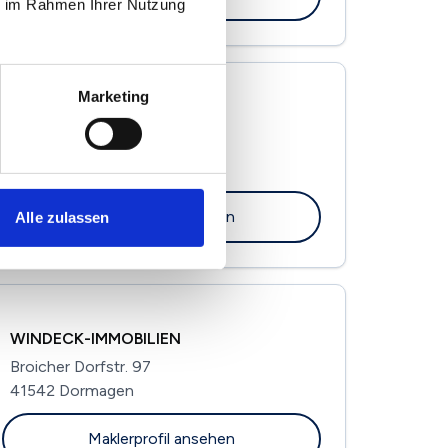
ie im Rahmen Ihrer Nutzung
Marketing
guido boes Immobilien e.K.
Johannesstraße 15
40764 Langenfeld
Maklerprofil ansehen
Alle zulassen
WINDECK-IMMOBILIEN
Broicher Dorfstr. 97
41542 Dormagen
Maklerprofil ansehen