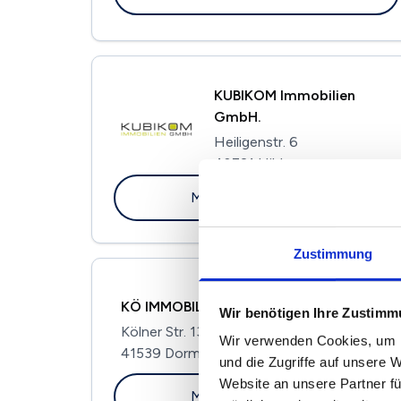
KUBIKOM Immobilien
GmbH.
Heiligenstr. 6
40721 Hilden
Maklerprofil ansehen
Zustimmung
KÖ IMMOBILIEN GmbH
Wir benötigen Ihre Zustim
Kölner Str. 131
Wir verwenden Cookies, um I
41539 Dormagen
und die Zugriffe auf unsere 
Website an unsere Partner fü
Maklerprofil ansehen