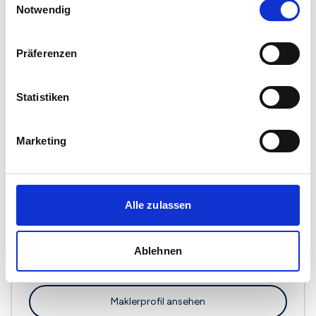
Notwendig
Präferenzen
Immobilien Reimann
Statistiken
Mörikestr. 9
59505 Bad Sassendorf
Marketing
Maklerprofil ansehen
Alle zulassen
Schaefer Immobilien
Ablehnen
Zur Grünen Aue 26
59514 Welver
Maklerprofil ansehen