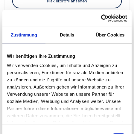
Maklerprofil ansehen
Zustimmung
Details
Über Cookies
Projekt-Plan GmbH
Hospitalgasse 1
59494 Soest
Wir benötigen Ihre Zustimmung
Wir verwenden Cookies, um Inhalte und Anzeigen zu
Maklerprofil ansehen
personalisieren, Funktionen für soziale Medien anbieten
zu können und die Zugriffe auf unsere Website zu
analysieren. Außerdem geben wir Informationen zu Ihrer
Verwendung unserer Website an unsere Partner für
soziale Medien, Werbung und Analysen weiter. Unsere
Immobilien Dohle
Partner führen diese Informationen möglicherweise mit
Am Schmielenpfad 9
weiteren Daten zusammen, die Sie ihnen bereitgestellt
59505 Bad Sassendorf
haben oder die sie im Rahmen Ihrer Nutzung der Dienste
gesammelt haben.
Maklerprofil ansehen
Einwilligungsauswahl