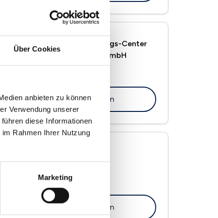
Immobilien- und Versicherungs-Center
Über Cookies
Vermittlungs- und Service GmbH
Kleiner Markt 3
66740 Saarlouis
 Medien anbieten zu können
Maklerprofil ansehen
hrer Verwendung unserer
 führen diese Informationen
ie im Rahmen Ihrer Nutzung
Blandfort & Blandfort
Am Kleinbahnhof 11-12
Marketing
66740 Saarlouis
Maklerprofil ansehen