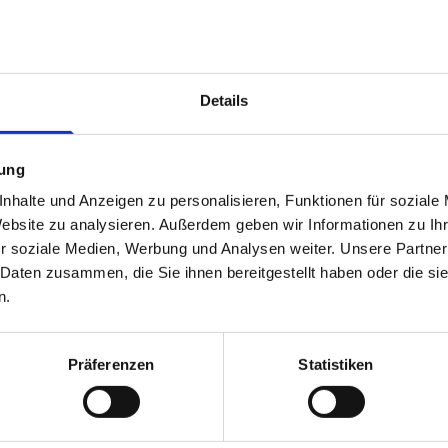
Both und Partner Immobilien GmbH
Details
Kaiser-Friedrich-Ring 12
66740 Saarlouis
mung
Maklerprofil ansehen
nhalte und Anzeigen zu personalisieren, Funktionen für soziale
Website zu analysieren. Außerdem geben wir Informationen zu I
r soziale Medien, Werbung und Analysen weiter. Unsere Partner
 Daten zusammen, die Sie ihnen bereitgestellt haben oder die s
n.
Russello Immobilien GmbH
Großer Markt 21
Präferenzen
Statistiken
66740 Saarlouis
Maklerprofil ansehen