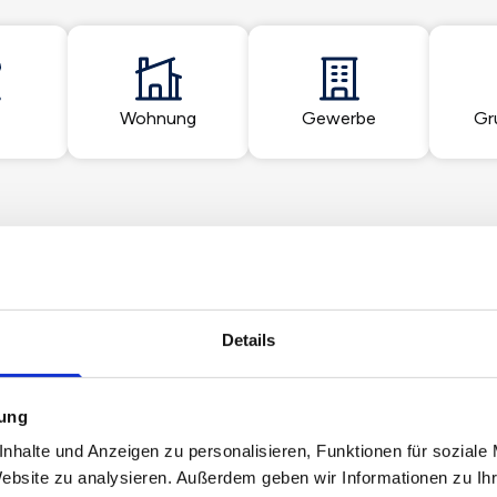
Wohnung
Gewerbe
Gr
Details
A & B Immobilien GmbH
Goethestr. 88
mung
01587 Riesa
nhalte und Anzeigen zu personalisieren, Funktionen für soziale
Maklerprofil ansehen
Website zu analysieren. Außerdem geben wir Informationen zu I