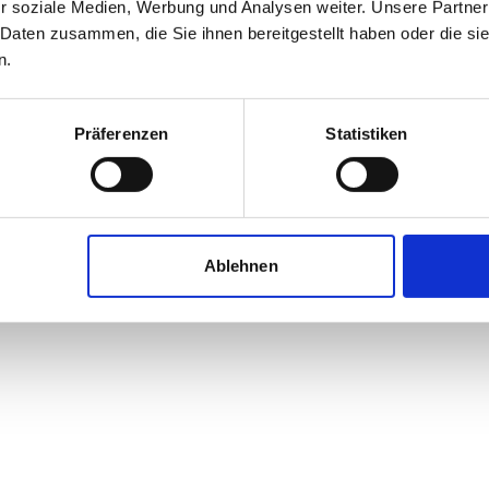
r soziale Medien, Werbung und Analysen weiter. Unsere Partner
 Daten zusammen, die Sie ihnen bereitgestellt haben oder die s
n.
JuB Riester Immobilien GbR
Präferenzen
Statistiken
Oschatzer Str. 24
01616 Strehla
Maklerprofil ansehen
Ablehnen