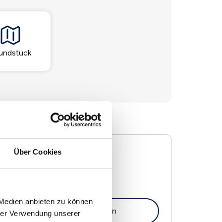
undstück
Über Cookies
Hackert Immobilien GmbH
Hauptstr. 63
01587 Riesa
 Medien anbieten zu können
Maklerprofil ansehen
hrer Verwendung unserer