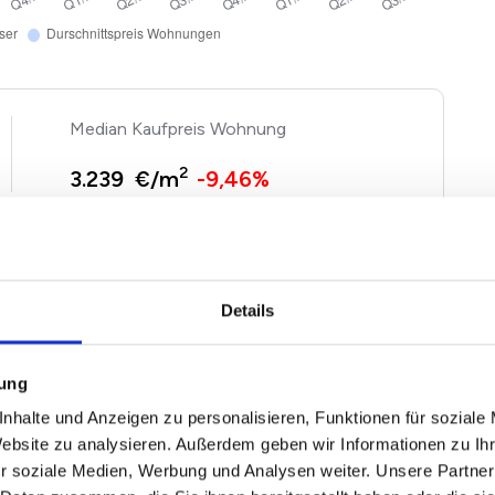
Kaufpreis Wohnung
2
3.239 €/m
-9,46%
gen und Häuser basieren auf Angebotspreisen der von
n Immobilien. Echte Verkaufspreise in Hemmingen
Details
attung entsprechend nach oben und unten abweichen.
nfach unseren
Immobilienwertrechner für Hemmingen
.
mung
nhalte und Anzeigen zu personalisieren, Funktionen für soziale
Website zu analysieren. Außerdem geben wir Informationen zu I
ingen 2026
r soziale Medien, Werbung und Analysen weiter. Unsere Partner