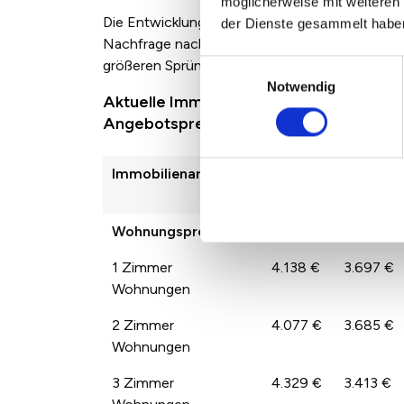
möglicherweise mit weiteren
Die Entwicklung der Immobilienpreise zwische
der Dienste gesammelt habe
Nachfrage nach den jeweiligen Immobilienarte
größeren Sprüngen der Preise von Jahr zu Jah
Einwilligungsauswahl
Notwendig
Aktuelle Immobilienpreise in Hemminge
Angebotspreisen
Immobilienart
2022
2023
Wohnungspreise
4.077 €
3.552 €
1 Zimmer
4.138 €
3.697 €
Wohnungen
2 Zimmer
4.077 €
3.685 €
Wohnungen
3 Zimmer
4.329 €
3.413 €