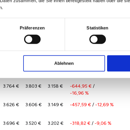
 Daten zusammen, die Sie ihnen bereitgestellt haben oder die s
n 2022 und 2026 spiegelt das Angebot und die
n.
n in Hemmingen wider. Hierdurch kann es auch zu
r kommen.
Präferenzen
Statistiken
n pro qm im Vergleich zu 2025 nach
2024
2025
2026
Veränderung zum
Vorjahr
Ablehnen
3.614 €
3.577 €
3.239 €
-338,25 €
/
-9,46 %
3.764 €
3.803 €
3.158 €
-644,95 €
/
-16,96 %
3.626 €
3.606 €
3.149 €
-457,59 €
/
-12,69 %
3.696 €
3.520 €
3.202 €
-318,82 €
/
-9,06 %