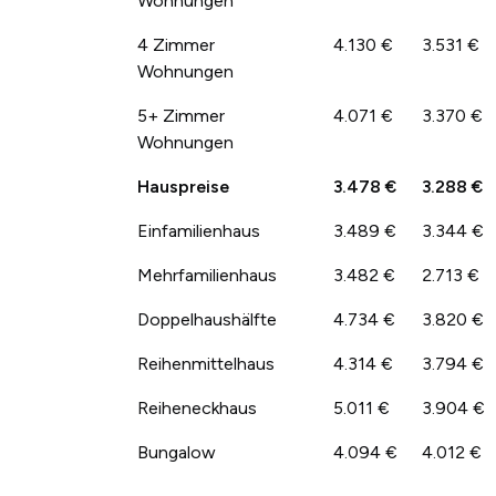
Wohnungen
4 Zimmer
4.130 €
3.531 €
Wohnungen
5+ Zimmer
4.071 €
3.370 €
Wohnungen
Hauspreise
3.478 €
3.288 €
Einfamilienhaus
3.489 €
3.344 €
Mehrfamilienhaus
3.482 €
2.713 €
Doppelhaushälfte
4.734 €
3.820 €
Reihenmittelhaus
4.314 €
3.794 €
Reiheneckhaus
5.011 €
3.904 €
Bungalow
4.094 €
4.012 €