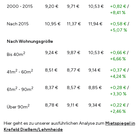
2000 - 2015
9,20 €
9,71 €
10,53 €
+0,82 €
/
+8,41 %
Nach 2015
10,95 €
11,37 €
11,94 €
+0,58 €
/
+5,07 %
Nach Wohnungsgröße
9,24 €
9,87 €
10,53 €
+0,66 €
/
2
Bis 40m
+6,66 %
8,51 €
8,77 €
9,14 €
+0,37 €
/
2
2
41m
- 60m
+4,24 %
8,37 €
8,57 €
8,85 €
+0,28 €
/
2
2
61m
- 90m
+3,30 %
8,78 €
9,11 €
9,34 €
+0,22 €
/
2
Über 90m
+2,46 %
Hier geht es zu unserer ausführlichen Analyse zum
Mietspiegel in
Krefeld Dießem/Lehmheide