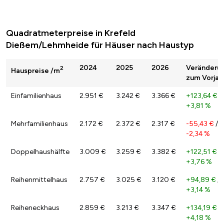
Quadratmeterpreise in Krefeld
Dießem/Lehmheide für Häuser nach Haustyp
2024
2025
2026
Veränderu
2
Hauspreise /m
zum Vorjah
Einfamilienhaus
2.951 €
3.242 €
3.366 €
+123,64 €
/
+3,81 %
Mehrfamilienhaus
2.172 €
2.372 €
2.317 €
-55,43 €
/
-2,34 %
Doppelhaushälfte
3.009 €
3.259 €
3.382 €
+122,51 €
/
+3,76 %
Reihenmittelhaus
2.757 €
3.025 €
3.120 €
+94,89 €
/
+3,14 %
Reiheneckhaus
2.859 €
3.213 €
3.347 €
+134,19 €
/
+4,18 %