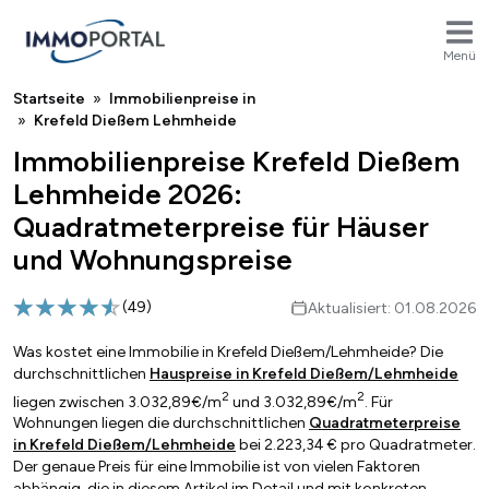
Menü
Breadcrumb
Startseite
Immobilienpreise in
Krefeld Dießem Lehmheide
Immobilienpreise Krefeld Dießem
Lehmheide 2026:
Quadratmeterpreise für Häuser
und Wohnungspreise
(
49
)
Aktualisiert: 01.08.2026
Was kostet eine Immobilie in Krefeld Dießem/Lehmheide? Die
durchschnittlichen
Hauspreise in Krefeld Dießem/Lehmheide
2
2
liegen zwischen 3.032,89€/m
und 3.032,89€/m
. Für
Wohnungen liegen die durchschnittlichen
Quadratmeterpreise
in Krefeld Dießem/Lehmheide
bei 2.223,34 € pro Quadratmeter.
Der genaue Preis für eine Immobilie ist von vielen Faktoren
abhängig, die in diesem Artikel im Detail und mit konkreten