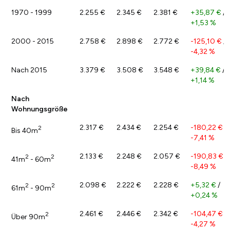
1970 - 1999
2.255 €
2.345 €
2.381 €
+35,87 €
/
+1,53 %
2000 - 2015
2.758 €
2.898 €
2.772 €
-125,10 €
/
-4,32 %
Nach 2015
3.379 €
3.508 €
3.548 €
+39,84 €
/
+1,14 %
Nach
Wohnungsgröße
2.317 €
2.434 €
2.254 €
-180,22 €
/
2
Bis 40m
-7,41 %
2.133 €
2.248 €
2.057 €
-190,83 €
/
2
2
41m
- 60m
-8,49 %
2.098 €
2.222 €
2.228 €
+5,32 €
/
2
2
61m
- 90m
+0,24 %
2.461 €
2.446 €
2.342 €
-104,47 €
/
2
Über 90m
-4,27 %