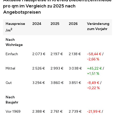
pro qm im Vergleich zu 2025 nach
Angebotspreisen
Hauspreise
2024
2025
2026
Veränderung
zum Vorjahr
2
/m
Nach
Wohnlage
Einfach
2.073 €
2.197 €
2.138 €
-58,44 €
/
-2,66 %
Mittel
2.526 €
2.993 €
3.038 €
+45,22 €
/
+1,51 %
Gut
3.294 €
3.860 €
3.851 €
-8,49 €
/
-0,22 %
Nach
Baujahr
Vor 1969
2.388 €
2.761 €
2.739 €
-21,99 €
/