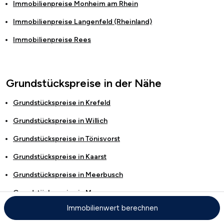
Immobilienpreise
Monheim am Rhein
Immobilienpreise
Langenfeld (Rheinland)
Immobilienpreise
Rees
Grundstückspreise in der Nähe
Grundstückspreise in
Krefeld
Grundstückspreise in
Willich
Grundstückspreise in
Tönisvorst
Grundstückspreise in
Kaarst
Grundstückspreise in
Meerbusch
Grundstückspreise in
Moers
Immobilienwert berechnen
Grundstückspreise in
Korschenbroich