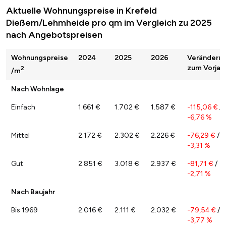
Aktuelle Wohnungspreise in Krefeld
Dießem/Lehmheide pro qm im Vergleich zu 2025
nach Angebotspreisen
Wohnungspreise
2024
2025
2026
Veränderu
zum Vorjah
2
/m
Nach Wohnlage
Einfach
1.661 €
1.702 €
1.587 €
-115,06 €
/
-6,76 %
Mittel
2.172 €
2.302 €
2.226 €
-76,29 €
/
-3,31 %
Gut
2.851 €
3.018 €
2.937 €
-81,71 €
/
-2,71 %
Nach Baujahr
Bis 1969
2.016 €
2.111 €
2.032 €
-79,54 €
/
-3,77 %