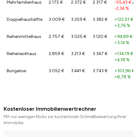
Mehrfamilienhaus
2.172 €
2.372 €
2.317 €
-55,43 €
/
-2,34 %
Doppelhaushälfte
3.009 €
3.259 €
3.382 €
+122,51 €
/
+3,76 %
Reihenmittelhaus
2.757 €
3.025 €
3.120 €
+94,89 €
/
+3,14 %
Reiheneckhaus
2.859 €
3.213 €
3.347 €
+134,19 €
/
+4,18 %
Bungalow
3.052 €
3.441 €
3.743 €
+301,96 €
/
+8,78 %
Kostenloser Immobilienwertrechner
Mit nur wenigen Klicks zur kostenlosen Schnellbewertung Ihrer
Immobilie.