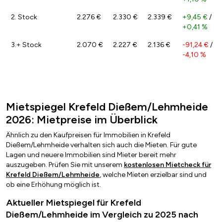
2. Stock
2.276 €
2.330 €
2.339 €
+9,45 €
/
+0,41 %
3.+ Stock
2.070 €
2.227 €
2.136 €
-91,24 €
/
-4,10 %
Mietspiegel Krefeld Dießem/Lehmheide
2026: Mietpreise im Überblick
Ähnlich zu den Kaufpreisen für Immobilien in Krefeld
Dießem/Lehmheide verhalten sich auch die Mieten. Für gute
Lagen und neuere Immobilien sind Mieter bereit mehr
auszugeben. Prüfen Sie mit unserem
kostenlosen Mietcheck für
Krefeld Dießem/Lehmheide
, welche Mieten erzielbar sind und
ob eine Erhöhung möglich ist.
Aktueller Mietspiegel für Krefeld
Dießem/Lehmheide im Vergleich zu 2025 nach