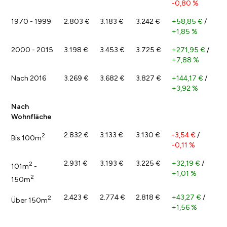
-0,80 %
1970 - 1999
2.803 €
3.183 €
3.242 €
+58,85 €
/
+1,85 %
2000 - 2015
3.198 €
3.453 €
3.725 €
+271,95 €
/
+7,88 %
Nach 2016
3.269 €
3.682 €
3.827 €
+144,17 €
/
+3,92 %
Nach
Wohnfläche
2.832 €
3.133 €
3.130 €
-3,54 €
/
2
Bis 100m
-0,11 %
2.931 €
3.193 €
3.225 €
+32,19 €
/
2
101m
-
+1,01 %
2
150m
2.423 €
2.774 €
2.818 €
+43,27 €
/
2
Über 150m
+1,56 %