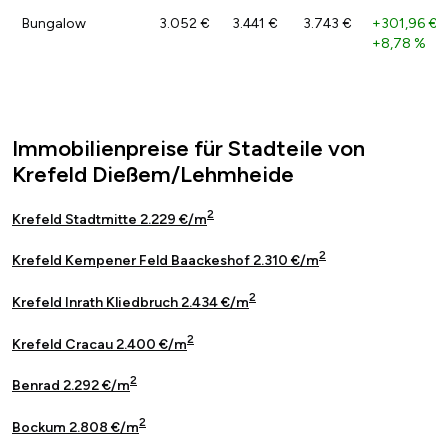
Bungalow
3.052 €
3.441 €
3.743 €
+301,96 €
/
+8,78 %
Immobilienpreise für Stadteile von
Krefeld Dießem/Lehmheide
2
Krefeld Stadtmitte 2.229 €/m
2
Krefeld Kempener Feld Baackeshof 2.310 €/m
2
Krefeld Inrath Kliedbruch 2.434 €/m
2
Krefeld Cracau 2.400 €/m
2
Benrad 2.292 €/m
2
Bockum 2.808 €/m