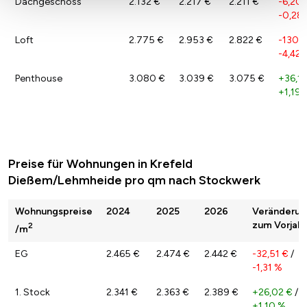
Dachgeschoss
2.132 €
2.217 €
2.211 €
-6,20 
-0,28
Loft
2.775 €
2.953 €
2.822 €
-130,6
-4,42 
Penthouse
3.080 €
3.039 €
3.075 €
+36,14
+1,19 
Preise für Wohnungen in Krefeld
Dießem/Lehmheide pro qm nach Stockwerk
Wohnungspreise
2024
2025
2026
Veränderun
zum Vorjahr
2
/m
EG
2.465 €
2.474 €
2.442 €
-32,51 €
/
-1,31 %
1. Stock
2.341 €
2.363 €
2.389 €
+26,02 €
/
+1,10 %