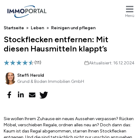
Menü
Breadcrumb
Startseite
Leben
Reinigen und pflegen
Stockflecken entfernen: Mit
diesen Hausmitteln klappt’s
(
11
)
Aktualisiert: 16.12.2024
Steffi Herold
Grund & Boden Immobilien GmbH
Sie wollen Ihrem Zuhause ein neues Aussehen verpassen? Rücken
Möbel, verschieben Regale, ordnen alles neu an? Doch dann das:
Kaum ist das Regal abgenommen, starren Ihnen Stockflecken
entgegen. Und die sind tatsächlich nicht nur unschön anzusehen,