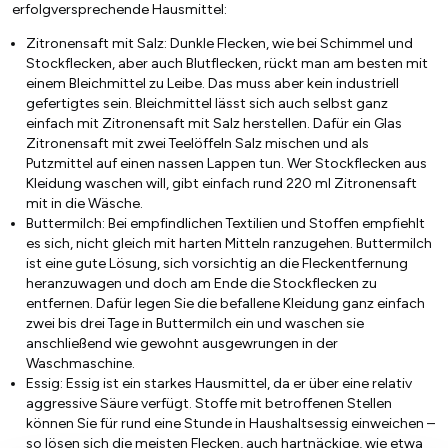
erfolgversprechende Hausmittel:
Zitronensaft mit Salz: Dunkle Flecken, wie bei Schimmel und
Stockflecken, aber auch Blutflecken, rückt man am besten mit
einem Bleichmittel zu Leibe. Das muss aber kein industriell
gefertigtes sein. Bleichmittel lässt sich auch selbst ganz
einfach mit Zitronensaft mit Salz herstellen. Dafür ein Glas
Zitronensaft mit zwei Teelöffeln Salz mischen und als
Putzmittel auf einen nassen Lappen tun. Wer Stockflecken aus
Kleidung waschen will, gibt einfach rund 220 ml Zitronensaft
mit in die Wäsche.
Buttermilch: Bei empfindlichen Textilien und Stoffen empfiehlt
es sich, nicht gleich mit harten Mitteln ranzugehen. Buttermilch
ist eine gute Lösung, sich vorsichtig an die Fleckentfernung
heranzuwagen und doch am Ende die Stockflecken zu
entfernen. Dafür legen Sie die befallene Kleidung ganz einfach
zwei bis drei Tage in Buttermilch ein und waschen sie
anschließend wie gewohnt ausgewrungen in der
Waschmaschine.
Essig: Essig ist ein starkes Hausmittel, da er über eine relativ
aggressive Säure verfügt. Stoffe mit betroffenen Stellen
können Sie für rund eine Stunde in Haushaltsessig einweichen –
so lösen sich die meisten Flecken, auch hartnäckige, wie etwa