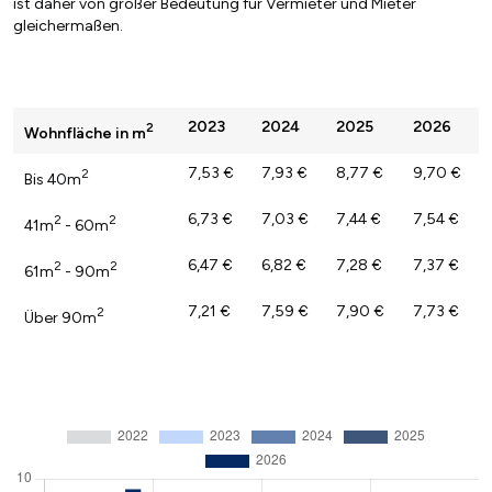
ist daher von großer Bedeutung für Vermieter und Mieter
gleichermaßen.
2023
2024
2025
2026
2
Wohnfläche in m
7,53 €
7,93 €
8,77 €
9,70 €
2
Bis 40m
6,73 €
7,03 €
7,44 €
7,54 €
2
2
41m
- 60m
6,47 €
6,82 €
7,28 €
7,37 €
2
2
61m
- 90m
7,21 €
7,59 €
7,90 €
7,73 €
2
Über 90m