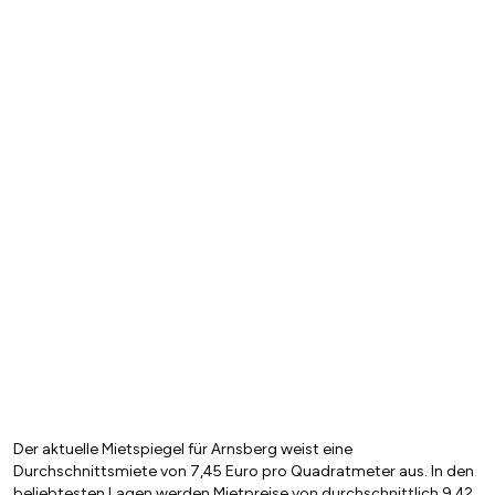
Der aktuelle Mietspiegel für Arnsberg weist eine
Durchschnittsmiete von 7,45 Euro pro Quadratmeter aus. In den
beliebtesten Lagen werden Mietpreise von durchschnittlich 9,42