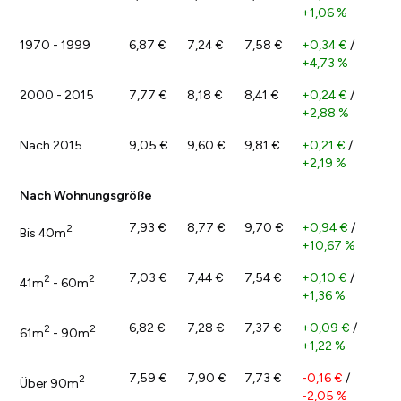
+1,06 %
1970 - 1999
6,87 €
7,24 €
7,58 €
+0,34 €
/
+4,73 %
2000 - 2015
7,77 €
8,18 €
8,41 €
+0,24 €
/
+2,88 %
Nach 2015
9,05 €
9,60 €
9,81 €
+0,21 €
/
+2,19 %
Nach Wohnungsgröße
7,93 €
8,77 €
9,70 €
+0,94 €
/
2
Bis 40m
+10,67 %
7,03 €
7,44 €
7,54 €
+0,10 €
/
2
2
41m
- 60m
+1,36 %
6,82 €
7,28 €
7,37 €
+0,09 €
/
2
2
61m
- 90m
+1,22 %
7,59 €
7,90 €
7,73 €
-0,16 €
/
2
Über 90m
-2,05 %