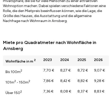
Privatsphäre, die sie für viele Menschen zu einer attraktiven
Wohnoption machen. Dabei spielen verschiedene Faktoren eine
Rolle, die den Mietpreis beeinflussen können, wie die Lage, die
Größe des Hauses, die Ausstattung und die allgemeine
Nachfrage nach Wohnraum in Arnsberg.
Miete pro Quadratmeter nach Wohnfläche in
Arnsberg
2023
2024
2025
2026
2
Wohnfläche in m
7,70 €
8,27 €
8,72 €
9,07 €
2
Bis 100m
7,86 €
8,42 €
8,82 €
9,28 €
2
2
101m
- 150m
7,36 €
8,08 €
8,37 €
8,83 €
2
Über 150