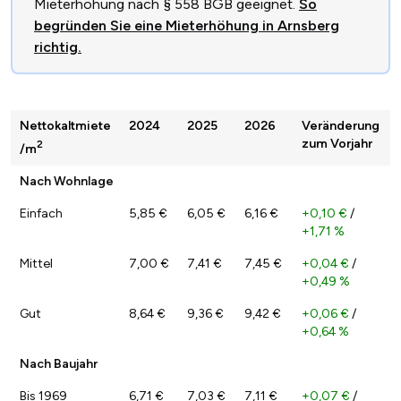
Mieterhöhung nach § 558 BGB geeignet.
So
begründen Sie eine Mieterhöhung in Arnsberg
richtig.
Nettokaltmiete
2024
2025
2026
Veränderung
zum Vorjahr
2
/m
Nach Wohnlage
Einfach
5,85 €
6,05 €
6,16 €
+0,10 €
/
+1,71 %
Mittel
7,00 €
7,41 €
7,45 €
+0,04 €
/
+0,49 %
Gut
8,64 €
9,36 €
9,42 €
+0,06 €
/
+0,64 %
Nach Baujahr
Bis 1969
6,71 €
7,03 €
7,11 €
+0,07 €
/