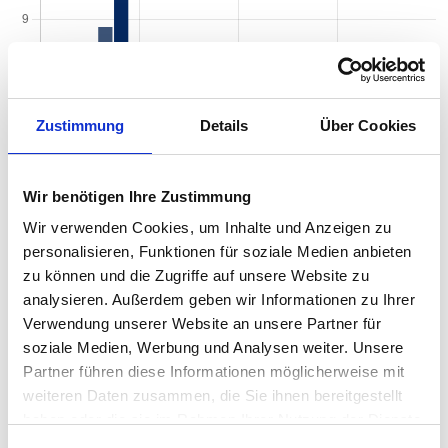
Zustimmung
Details
Über Cookies
Wir benötigen Ihre Zustimmung
Wir verwenden Cookies, um Inhalte und Anzeigen zu
personalisieren, Funktionen für soziale Medien anbieten
zu können und die Zugriffe auf unsere Website zu
analysieren. Außerdem geben wir Informationen zu Ihrer
Verwendung unserer Website an unsere Partner für
soziale Medien, Werbung und Analysen weiter. Unsere
Partner führen diese Informationen möglicherweise mit
weiteren Daten zusammen, die Sie ihnen bereitgestellt
Mietspiegel nach Baujahr pro qm 2026 in
haben oder die sie im Rahmen Ihrer Nutzung der Dienste
Arnsberg
gesammelt haben.