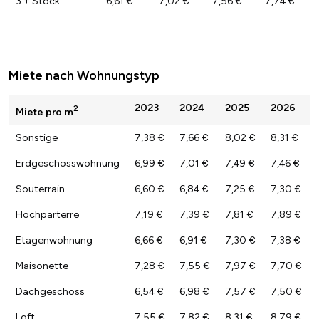
3.+ Stock
6,61 €
7,02 €
7,56 €
7,74 €
Miete nach Wohnungstyp
2023
2024
2025
2026
2
Miete pro m
Sonstige
7,38 €
7,66 €
8,02 €
8,31 €
Erdgeschosswohnung
6,99 €
7,01 €
7,49 €
7,46 €
Souterrain
6,60 €
6,84 €
7,25 €
7,30 €
Hochparterre
7,19 €
7,39 €
7,81 €
7,89 €
Etagenwohnung
6,66 €
6,91 €
7,30 €
7,38 €
Maisonette
7,28 €
7,55 €
7,97 €
7,70 €
Dachgeschoss
6,54 €
6,98 €
7,57 €
7,50 €
Loft
7,55 €
7,82 €
8,31 €
8,79 €