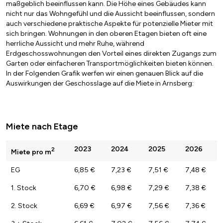
maßgeblich beeinflussen kann. Die Höhe eines Gebäudes kann
nicht nur das Wohngefühl und die Aussicht beeinflussen, sondern
auch verschiedene praktische Aspekte für potenzielle Mieter mit
sich bringen. Wohnungen in den oberen Etagen bieten oft eine
herrliche Aussicht und mehr Ruhe, während
Erdgeschosswohnungen den Vorteil eines direkten Zugangs zum
Garten oder einfacheren Transportmöglichkeiten bieten können.
In der Folgenden Grafik werfen wir einen genauen Blick auf die
Auswirkungen der Geschosslage auf die Miete in Arnsberg:
Miete nach Etage
2023
2024
2025
2026
2
Miete pro m
EG
6,85 €
7,23 €
7,51 €
7,48 €
1. Stock
6,70 €
6,98 €
7,29 €
7,38 €
2. Stock
6,69 €
6,97 €
7,56 €
7,36 €