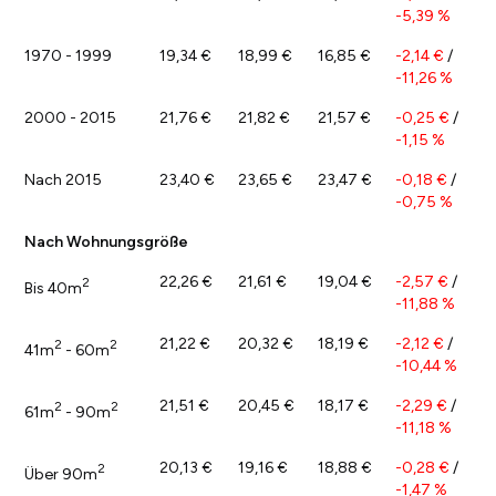
-5,39 %
1970 - 1999
19,34 €
18,99 €
16,85 €
-2,14 €
/
-11,26 %
2000 - 2015
21,76 €
21,82 €
21,57 €
-0,25 €
/
-1,15 %
Nach 2015
23,40 €
23,65 €
23,47 €
-0,18 €
/
-0,75 %
Nach Wohnungsgröße
22,26 €
21,61 €
19,04 €
-2,57 €
/
2
Bis 40m
-11,88 %
21,22 €
20,32 €
18,19 €
-2,12 €
/
2
2
41m
- 60m
-10,44 %
21,51 €
20,45 €
18,17 €
-2,29 €
/
2
2
61m
- 90m
-11,18 %
20,13 €
19,16 €
18,88 €
-0,28 €
/
2
Über 90m
-1,47 %