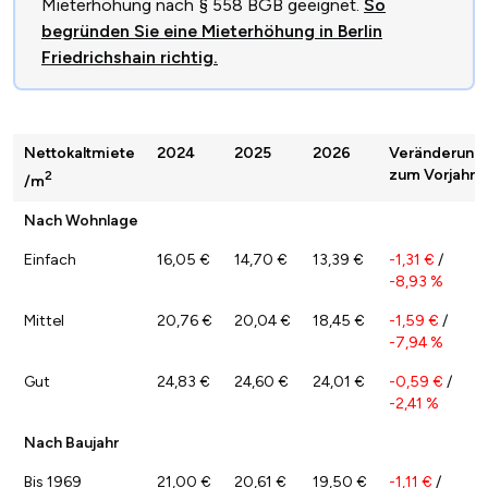
Mieterhöhung nach § 558 BGB geeignet.
So
begründen Sie eine Mieterhöhung in Berlin
Friedrichshain richtig.
Nettokaltmiete
2024
2025
2026
Veränderung
zum Vorjahr
2
/m
Nach Wohnlage
Einfach
16,05 €
14,70 €
13,39 €
-1,31 €
/
-8,93 %
Mittel
20,76 €
20,04 €
18,45 €
-1,59 €
/
-7,94 %
Gut
24,83 €
24,60 €
24,01 €
-0,59 €
/
-2,41 %
Nach Baujahr
Bis 1969
21,00 €
20,61 €
19,50 €
-1,11 €
/