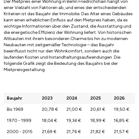
Der Mietpreis einer Wohnung in Berlin Friedrichshain hängt von
einer Vielzahl von Faktoren ab, und eines der entscheidenden
Kriterien ist das Baujahr der Immobilie. Das Alter eines Gebäudes
kann einen erheblichen Einfluss auf den Mietpreis haben, da es
wichtige Informationen über den Zustand, die Ausstattung und
die energetische Effizienz der Wohnung liefert. Von historischen
Altbauten mit ihrem besonderen Charme bis hin zu modernen
Neubauten mit zeitgemäßer Technologie – das Baujahr
beeinflusst nicht nur den Wohnkomfort, sondern auch die
laufenden Kosten und Instandhaltungsaufwendungen. Die
folgende Grafik zeigt die Bedeutung des Baujahrs bei der
Mietpreisgestaltung:
Baujahr
2023
2024
2025
2026
Bis 1969
20,78 €
21,00 €
20,61 €
19,50 €
1970 - 1999
18,04 €
19,34 €
18,99 €
16,85 €
2000 - 2015
21,69 €
21,76 €
21,82 €
21,57 €