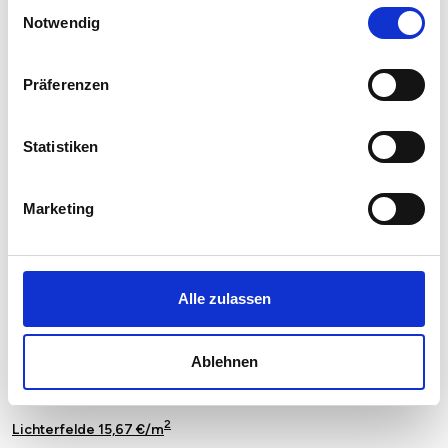
Einwilligungsauswahl
2
Hellersdorf 13,93 €/m
Notwendig
2
Johannisthal 16,64 €/m
Präferenzen
2
Karlshorst 16,38 €/m
2
Karow 13,89 €/m
Statistiken
2
Kaulsdorf 16,24 €/m
Marketing
2
Kreuzberg 16,89 €/m
2
Köpenick 16,52 €/m
Alle zulassen
2
Lankwitz 13,23 €/m
2
Lichtenberg 13,03 €/m
Ablehnen
2
Lichtenrade 11,45 €/m
2
Lichterfelde 15,67 €/m