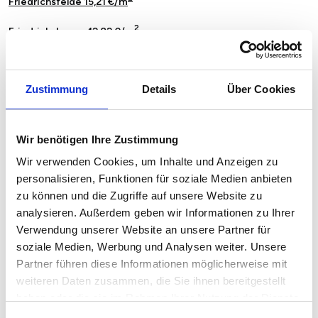
Friedrichsfelde 15,21 €/m
2
Friedrichshagen 12,82 €/m
2
Frohnau 14,94 €/m
2
Zustimmung
Details
Über Cookies
Gesundbrunnen 16,39 €/m
2
Gropiusstadt 10,38 €/m
Wir benötigen Ihre Zustimmung
2
Grunewald 19,45 €/m
Wir verwenden Cookies, um Inhalte und Anzeigen zu
2
personalisieren, Funktionen für soziale Medien anbieten
Grünau 14,83 €/m
zu können und die Zugriffe auf unsere Website zu
2
Hakenfelde 15,83 €/m
analysieren. Außerdem geben wir Informationen zu Ihrer
Verwendung unserer Website an unsere Partner für
2
Halensee 17,94 €/m
soziale Medien, Werbung und Analysen weiter. Unsere
Partner führen diese Informationen möglicherweise mit
2
Heiligensee 15,30 €/m
weiteren Daten zusammen, die Sie ihnen bereitgestellt
2
Heinersdorf 18,12 €/m
haben oder die sie im Rahmen Ihrer Nutzung der Dienste
gesammelt haben.