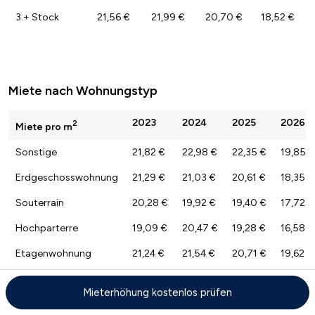
3.+ Stock
21,56 €
21,99 €
20,70 €
18,52 €
Miete nach Wohnungstyp
2023
2024
2025
2026
2
Miete pro m
Sonstige
21,82 €
22,98 €
22,35 €
19,85 €
Erdgeschosswohnung
21,29 €
21,03 €
20,61 €
18,35 €
Souterrain
20,28 €
19,92 €
19,40 €
17,72 €
Hochparterre
19,09 €
20,47 €
19,28 €
16,58 €
Etagenwohnung
21,24 €
21,54 €
20,71 €
19,62 €
Maisonette
20,49 €
20,68 €
19,76 €
18,15 €
Mieterhöhung kostenlos prüfen
Dachgeschoss
21,23 €
21,53 €
21,01 €
18,91 €