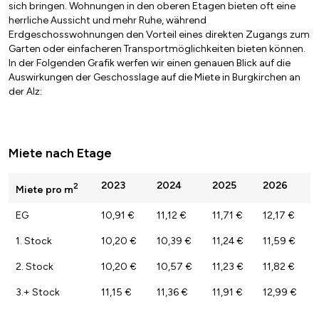
sich bringen. Wohnungen in den oberen Etagen bieten oft eine
herrliche Aussicht und mehr Ruhe, während
Erdgeschosswohnungen den Vorteil eines direkten Zugangs zum
Garten oder einfacheren Transportmöglichkeiten bieten können.
In der Folgenden Grafik werfen wir einen genauen Blick auf die
Auswirkungen der Geschosslage auf die Miete in Burgkirchen an
der Alz:
Miete nach Etage
2023
2024
2025
2026
2
Miete pro m
EG
10,91 €
11,12 €
11,71 €
12,17 €
1. Stock
10,20 €
10,39 €
11,24 €
11,59 €
2. Stock
10,20 €
10,57 €
11,23 €
11,82 €
3.+ Stock
11,15 €
11,36 €
11,91 €
12,99 €