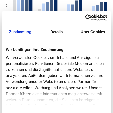
Zustimmung
Details
Über Cookies
Wir benötigen Ihre Zustimmung
Wir verwenden Cookies, um Inhalte und Anzeigen zu
personalisieren, Funktionen für soziale Medien anbieten
zu können und die Zugriffe auf unsere Website zu
analysieren. Außerdem geben wir Informationen zu Ihrer
Mietspiegel nach Baujahr pro qm 2026 in
Verwendung unserer Website an unsere Partner für
Burgkirchen an der Alz
soziale Medien, Werbung und Analysen weiter. Unsere
Partner führen diese Informationen möglicherweise mit
Der Mietpreis einer Wohnung in Burgkirchen an der Alz hängt von
weiteren Daten zusammen, die Sie ihnen bereitgestellt
einer Vielzahl von Faktoren ab, und eines der entscheidenden
haben oder die sie im Rahmen Ihrer Nutzung der Dienste
Kriterien ist das Baujahr der Immobilie. Das Alter eines Gebäudes
gesammelt haben.