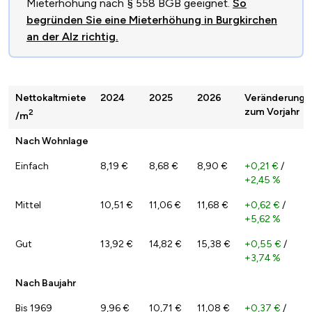
Mieterhöhung nach § 558 BGB geeignet.
So
begründen Sie eine Mieterhöhung in Burgkirchen
an der Alz richtig.
Nettokaltmiete
2024
2025
2026
Veränderung
zum Vorjahr
2
/m
Nach Wohnlage
Einfach
8,19 €
8,68 €
8,90 €
+0,21 €
/
+2,45 %
Mittel
10,51 €
11,06 €
11,68 €
+0,62 €
/
+5,62 %
Gut
13,92 €
14,82 €
15,38 €
+0,55 €
/
+3,74 %
Nach Baujahr
Bis 1969
9,96 €
10,71 €
11,08 €
+0,37 €
/