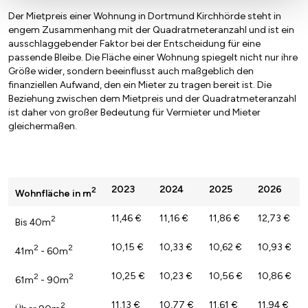
Der Mietpreis einer Wohnung in Dortmund Kirchhörde steht in
engem Zusammenhang mit der Quadratmeteranzahl und ist ein
ausschlaggebender Faktor bei der Entscheidung für eine
passende Bleibe. Die Fläche einer Wohnung spiegelt nicht nur ihre
Größe wider, sondern beeinflusst auch maßgeblich den
finanziellen Aufwand, den ein Mieter zu tragen bereit ist. Die
Beziehung zwischen dem Mietpreis und der Quadratmeteranzahl
ist daher von großer Bedeutung für Vermieter und Mieter
gleichermaßen.
2023
2024
2025
2026
2
Wohnfläche in m
11,46 €
11,16 €
11,86 €
12,73 €
2
Bis 40m
10,15 €
10,33 €
10,62 €
10,93 €
2
2
41m
- 60m
10,25 €
10,23 €
10,56 €
10,86 €
2
2
61m
- 90m
11,13 €
10,77 €
11,61 €
11,94 €
2