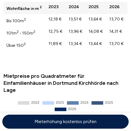
2023
2024
2025
2026
2
Wohnfläche in m
12,18 €
13,51 €
13,64 €
13,70 €
2
Bis 100m
12,75 €
13,96 €
14,08 €
14,31 €
2
2
101m
- 150m
11,89 €
13,34 €
13,44 €
13,70 €
2
Über 150
Mietpreise pro Quadratmeter für
Einfamilienhäuser in Dortmund Kirchhörde nach
Lage
Mieterhöhung kostenlos prüfen