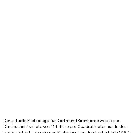
Der aktuelle Mietspiegel für Dortmund Kirchhörde weist eine
Durchschnittsmiete von 11,11 Euro pro Quadratmeter aus. In den
beliebtesten Lagen werden Mietpreise von durchschnittlich 12,97