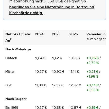
Mieterhöhung nach § 558 BGB geeignet.
So
begründen Sie eine Mieterhöhung in Dortmund
Kirchhörde richtig.
Nettokaltmiete
2024
2025
2026
Veränderung
zum Vorjahr
2
/m
Nach Wohnlage
Einfach
9,04 €
9,62 €
9,88 €
+0,26 €
/
+2,72 %
Mittel
10,27 €
10,90 €
11,11 €
+0,21 €
/
+1,96 %
Gut
11,88 €
12,52 €
12,97 €
+0,44 €
/
+3,55 %
Nach Baujahr
Bis 1969
10,27 €
10,68 €
10,87 €
+0,19 €
/