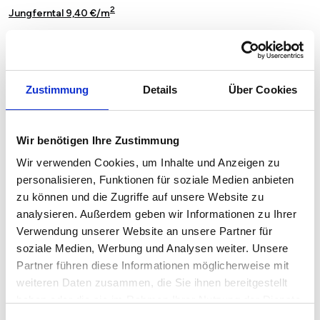
2
Jungferntal 9,40 €/m
2
Kirchlinde 9,14 €/m
2
Kley 9,19 €/m
Zustimmung
Details
Über Cookies
2
Körne 9,97 €/m
2
Lücklemberg 11,01 €/m
Wir benötigen Ihre Zustimmung
2
Lütgendortmund 8,78 €/m
Wir verwenden Cookies, um Inhalte und Anzeigen zu
personalisieren, Funktionen für soziale Medien anbieten
2
Marten 9,08 €/m
zu können und die Zugriffe auf unsere Website zu
analysieren. Außerdem geben wir Informationen zu Ihrer
2
Mengede 9,23 €/m
Verwendung unserer Website an unsere Partner für
soziale Medien, Werbung und Analysen weiter. Unsere
2
Menglinghausen 10,16 €/m
Partner führen diese Informationen möglicherweise mit
2
Mitte 10,07 €/m
weiteren Daten zusammen, die Sie ihnen bereitgestellt
haben oder die sie im Rahmen Ihrer Nutzung der Dienste
2
Nette 9,13 €/m
gesammelt haben.