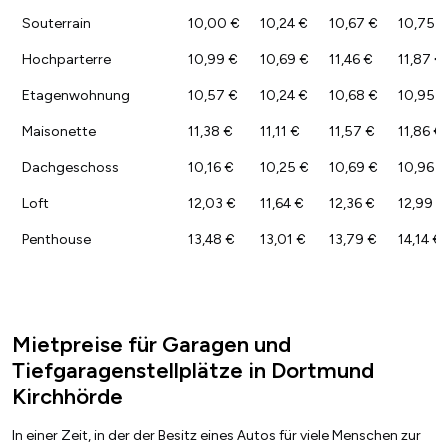
Souterrain
10,00 €
10,24 €
10,67 €
10,75 €
Hochparterre
10,99 €
10,69 €
11,46 €
11,87 €
Etagenwohnung
10,57 €
10,24 €
10,68 €
10,95 €
Maisonette
11,38 €
11,11 €
11,57 €
11,86 €
Dachgeschoss
10,16 €
10,25 €
10,69 €
10,96 €
Loft
12,03 €
11,64 €
12,36 €
12,99 €
Penthouse
13,48 €
13,01 €
13,79 €
14,14 €
Mietpreise für Garagen und
Tiefgaragenstellplätze in Dortmund
Kirchhörde
In einer Zeit, in der der Besitz eines Autos für viele Menschen zur