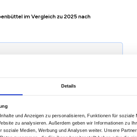
enbüttel im Vergleich zu 2025 nach
egründung einer Mieterhöhung nach § 558 BGB
terhöhung in Hamburg Poppenbüttel richtig.
Details
2024
2025
2026
Veränderung zum
mung
Vorjahr
nhalte und Anzeigen zu personalisieren, Funktionen für soziale
Website zu analysieren. Außerdem geben wir Informationen zu I
r soziale Medien, Werbung und Analysen weiter. Unsere Partner
2,48 €
12,83 €
12,55 €
-0,28 €
/
-2,17 %