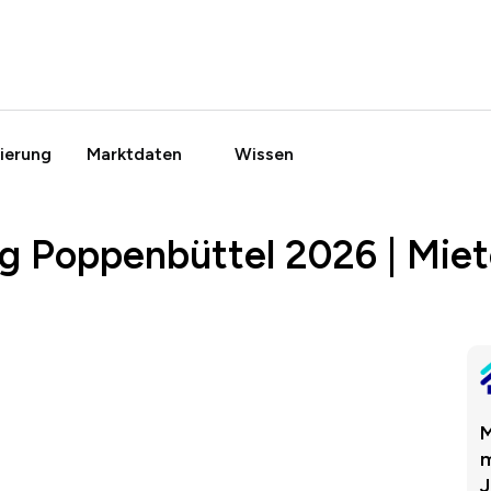
ierung
Marktdaten
Wissen
g Poppenbüttel 2026 | Mie
M
m
J