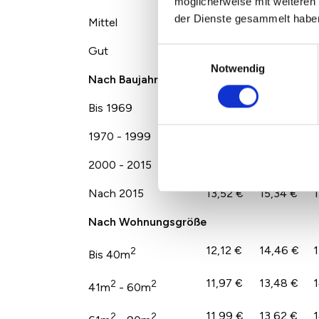
möglicherweise mit weiteren
der Dienste gesammelt habe
Mittel
12,04 €
13,65 €
1
Gut
14,22 €
16,70 €
1
Einwilligungsauswahl
Notwendig
Nach Baujahr
Bis 1969
11,71 €
13,68 €
1
1970 - 1999
11,72 €
12,87 €
1
2000 - 2015
13,36 €
14,50 €
1
Nach 2015
13,52 €
15,34 €
1
Nach Wohnungsgröße
12,12 €
14,46 €
1
2
Bis 40m
11,97 €
13,48 €
1
2
2
41m
- 60m
11,99 €
13,62 €
1
2
2