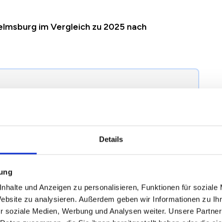
elmsburg im Vergleich zu 2025 nach
egründung einer Mieterhöhung nach § 558 BGB
terhöhung in Hamburg Wilhelmsburg richtig.
Details
2024
2025
2026
Veränderung zum
mung
Vorjahr
nhalte und Anzeigen zu personalisieren, Funktionen für soziale
Website zu analysieren. Außerdem geben wir Informationen zu I
r soziale Medien, Werbung und Analysen weiter. Unsere Partner
9,74 €
10,28 €
8,31 €
-1,97 €
/
-19,19 %