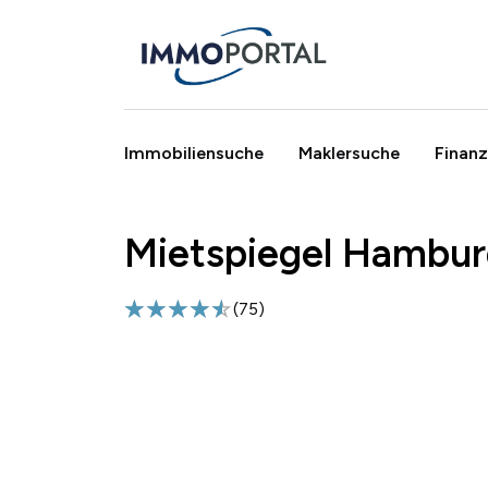
Immobiliensuche
Maklersuche
Finanz
Mietspiegel Hambur
Breadcrumb
(
75
)