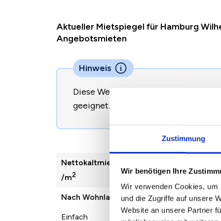
Aktueller Mietspiegel für Hamburg Wilh
Angebotsmieten
Hinweis
Diese Werte sind nicht direkt zur B
geeignet.
So begründen Sie eine Mie
Zustimmung
Nettokaltmiete
2022
2023
Wir benötigen Ihre Zustim
2
/m
Wir verwenden Cookies, um I
Nach Wohnlage
und die Zugriffe auf unsere 
Website an unsere Partner fü
Einfach
8,39 €
9,47 €