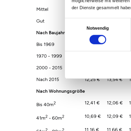
möglicherweise mit weiteren
der Dienste gesammelt habe
Mittel
11,11 €
11,76 €
Gut
13,12 €
14,80 €
Einwilligungsauswahl
Notwendig
Nach Baujahr
Bis 1969
10,82 €
11,82 €
1970 - 1999
10,64 €
10,80 €
2000 - 2015
11,82 €
12,71 €
Nach 2015
12,25 €
13,54 €
Nach Wohnungsgröße
12,41 €
12,06 €
2
Bis 40m
10,69 €
12,09 €
2
2
41m
- 60m
11,16 €
11,66 €
2
2