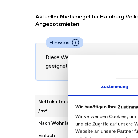
Aktueller Mietspiegel für Hamburg Volk
Angebotsmieten
Hinweis
Diese Werte sind nicht direkt zur B
geeignet.
So begründen Sie eine Mie
Zustimmung
Nettokaltmiete
2022
2023
Wir benötigen Ihre Zustim
2
/m
Wir verwenden Cookies, um I
Nach Wohnlage
und die Zugriffe auf unsere 
Website an unsere Partner fü
Einfach
11,06 €
12,72 €
1