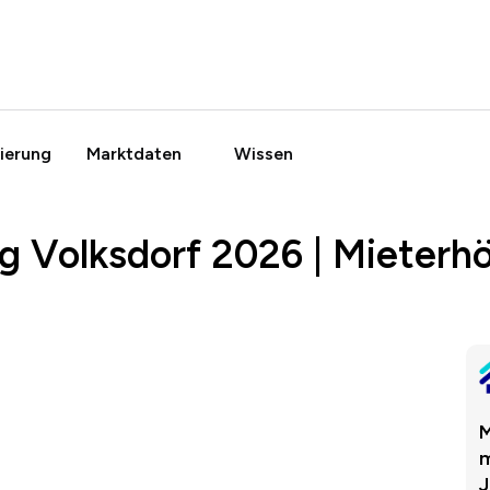
ierung
Marktdaten
Wissen
g Volksdorf 2026 | Mieterh
M
m
J