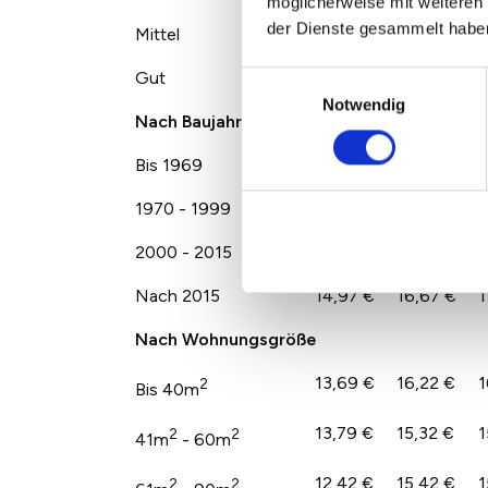
möglicherweise mit weiteren
der Dienste gesammelt habe
Mittel
12,96 €
15,32 €
1
Gut
15,17 €
19,20 €
1
Einwilligungsauswahl
Notwendig
Nach Baujahr
Bis 1969
12,05 €
15,22 €
1
1970 - 1999
12,59 €
14,81 €
1
2000 - 2015
14,26 €
16,05 €
1
Nach 2015
14,97 €
16,67 €
1
Nach Wohnungsgröße
13,69 €
16,22 €
1
2
Bis 40m
13,79 €
15,32 €
1
2
2
41m
- 60m
12,42 €
15,42 €
1
2
2