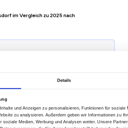
sdorf im Vergleich zu 2025 nach
egründung einer Mieterhöhung nach § 558 BGB
terhöhung in Hamburg Volksdorf richtig.
Details
2024
2025
2026
Veränderung zum
mung
Vorjahr
nhalte und Anzeigen zu personalisieren, Funktionen für soziale
Website zu analysieren. Außerdem geben wir Informationen zu I
r soziale Medien, Werbung und Analysen weiter. Unsere Partner
2,93 €
13,31 €
12,59 €
-0,71 €
/
-5,37 %