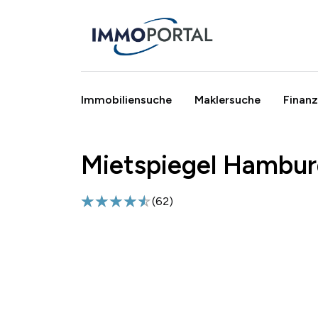
Immobiliensuche
Maklersuche
Finanz
Mietspiegel Hambur
Breadcrumb
(
62
)