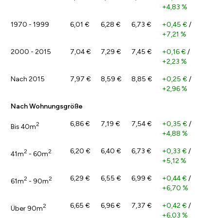
+4,83 %
1970 - 1999
6,01 €
6,28 €
6,73 €
+0,45 €
/
+7,21 %
2000 - 2015
7,04 €
7,29 €
7,45 €
+0,16 €
/
+2,23 %
Nach 2015
7,97 €
8,59 €
8,85 €
+0,25 €
/
+2,96 %
Nach Wohnungsgröße
6,86 €
7,19 €
7,54 €
+0,35 €
/
2
Bis 40m
+4,88 %
6,20 €
6,40 €
6,73 €
+0,33 €
/
2
2
41m
- 60m
+5,12 %
6,29 €
6,55 €
6,99 €
+0,44 €
/
2
2
61m
- 90m
+6,70 %
6,65 €
6,96 €
7,37 €
+0,42 €
/
2
Über 90m
+6,03 %