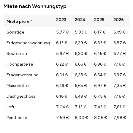
Miete nach Wohnungstyp
2023
2024
2025
2026
2
Miete pro m
Sonstige
5,77 €
5,93 €
6,17 €
6,49 €
Erdgeschosswohnung
6,13 €
6,29 €
6,53 €
6,87 €
Souterrain
5,97 €
6,20 €
6,45 €
6,77 €
Hochparterre
6,22 €
6,66 €
6,96 €
7,16 €
Etagenwohnung
6,01 €
6,28 €
6,54 €
6,97 €
Maisonette
6,49 €
6,65 €
6,97 €
7,35 €
Dachgeschoss
6,16 €
6,49 €
6,75 €
7,16 €
Loft
7,04 €
7,13 €
7,43 €
7,81 €
Penthouse
7,59 €
8,00 €
8,05 €
7,98 €