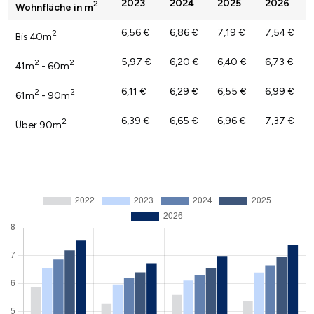
2023
2024
2025
2026
2
Wohnfläche in m
6,56 €
6,86 €
7,19 €
7,54 €
2
Bis 40m
5,97 €
6,20 €
6,40 €
6,73 €
2
2
41m
- 60m
6,11 €
6,29 €
6,55 €
6,99 €
2
2
61m
- 90m
6,39 €
6,65 €
6,96 €
7,37 €
2
Über 90m