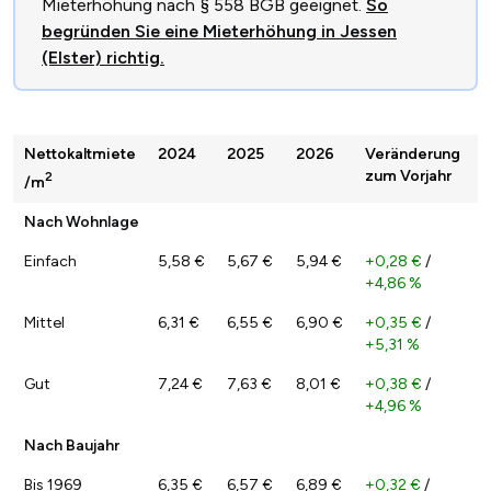
Mieterhöhung nach § 558 BGB geeignet.
So
begründen Sie eine Mieterhöhung in Jessen
(Elster) richtig.
Nettokaltmiete
2024
2025
2026
Veränderung
zum Vorjahr
2
/m
Nach Wohnlage
Einfach
5,58 €
5,67 €
5,94 €
+0,28 €
/
+4,86 %
Mittel
6,31 €
6,55 €
6,90 €
+0,35 €
/
+5,31 %
Gut
7,24 €
7,63 €
8,01 €
+0,38 €
/
+4,96 %
Nach Baujahr
Bis 1969
6,35 €
6,57 €
6,89 €
+0,32 €
/