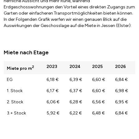
herrliche Aussicht und mehr Ruhe, während
Erdgeschosswohnungen den Vorteil eines direkten Zugangs zum
Garten oder einfacheren Transportmöglichkeiten bieten können.
In der Folgenden Grafik werfen wir einen genauen Blick auf die
Auswirkungen der Geschosslage auf die Miete in Jessen (Elster):
Miete nach Etage
2023
2024
2025
2026
2
Miete pro m
EG
6,18 €
6,39 €
6,60 €
6,84 €
1. Stock
6,17 €
6,37 €
6,60 €
6,98 €
2. Stock
6,06 €
6,28 €
6,56 €
6,95 €
3.+ Stock
5,92 €
6,22 €
6,48 €
6,84 €