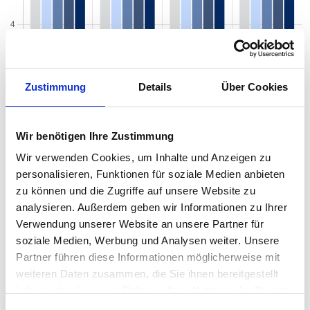
Zustimmung
Details
Über Cookies
Wir benötigen Ihre Zustimmung
Wir verwenden Cookies, um Inhalte und Anzeigen zu
personalisieren, Funktionen für soziale Medien anbieten
zu können und die Zugriffe auf unsere Website zu
Mietspiegel nach Baujahr pro qm 2026 in
analysieren. Außerdem geben wir Informationen zu Ihrer
Jessen (Elster)
Verwendung unserer Website an unsere Partner für
soziale Medien, Werbung und Analysen weiter. Unsere
Der Mietpreis einer Wohnung in Jessen (Elster) hängt von einer
Partner führen diese Informationen möglicherweise mit
Vielzahl von Faktoren ab, und eines der entscheidenden Kriterien
weiteren Daten zusammen, die Sie ihnen bereitgestellt
ist das Baujahr der Immobilie. Das Alter eines Gebäudes kann
haben oder die sie im Rahmen Ihrer Nutzung der Dienste
einen erheblichen Einfluss auf den Mietpreis haben, da es
gesammelt haben.
wichtige Informationen über den Zustand, die Ausstattung und