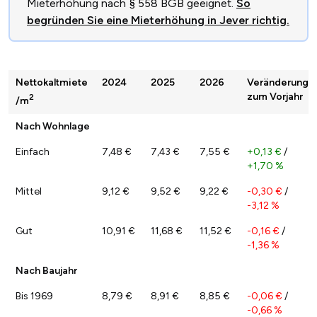
Mieterhöhung nach § 558 BGB geeignet.
So
begründen Sie eine Mieterhöhung in Jever richtig.
Nettokaltmiete
2024
2025
2026
Veränderung
zum Vorjahr
2
/m
Nach Wohnlage
Einfach
7,48 €
7,43 €
7,55 €
+0,13 €
/
+1,70 %
Mittel
9,12 €
9,52 €
9,22 €
-0,30 €
/
-3,12 %
Gut
10,91 €
11,68 €
11,52 €
-0,16 €
/
-1,36 %
Nach Baujahr
Bis 1969
8,79 €
8,91 €
8,85 €
-0,06 €
/
-0,66 %