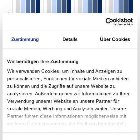
Zustimmung
Details
Über Cookies
Wir benötigen Ihre Zustimmung
Wir verwenden Cookies, um Inhalte und Anzeigen zu
Mietspiegel nach Baujahr pro qm 2026 in
personalisieren, Funktionen für soziale Medien anbieten
zu können und die Zugriffe auf unsere Website zu
Jever
analysieren. Außerdem geben wir Informationen zu Ihrer
Der Mietpreis einer Wohnung in Jever hängt von einer Vielzahl von
Verwendung unserer Website an unsere Partner für
Faktoren ab, und eines der entscheidenden Kriterien ist das
soziale Medien, Werbung und Analysen weiter. Unsere
Baujahr der Immobilie. Das Alter eines Gebäudes kann einen
Partner führen diese Informationen möglicherweise mit
erheblichen Einfluss auf den Mietpreis haben, da es wichtige
weiteren Daten zusammen, die Sie ihnen bereitgestellt
Informationen über den Zustand, die Ausstattung und die
haben oder die sie im Rahmen Ihrer Nutzung der Dienste
energetische Effizienz der Wohnung liefert. Von historischen
Altbauten mit ihrem besonderen Charme bis hin zu modernen
gesammelt haben.