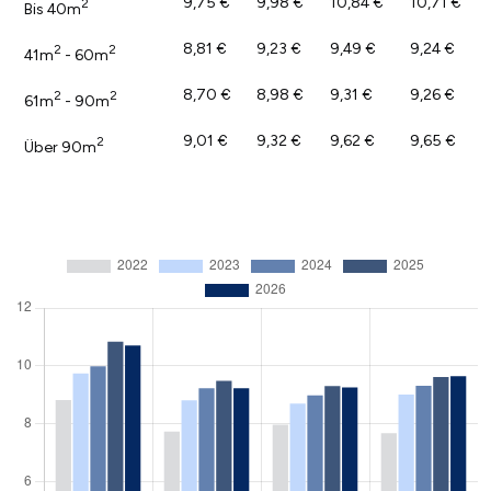
9,75 €
9,98 €
10,84 €
10,71 €
2
Bis 40m
8,81 €
9,23 €
9,49 €
9,24 €
2
2
41m
- 60m
8,70 €
8,98 €
9,31 €
9,26 €
2
2
61m
- 90m
9,01 €
9,32 €
9,62 €
9,65 €
2
Über 90m