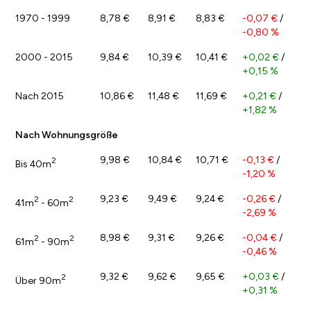
1970 - 1999
8,78 €
8,91 €
8,83 €
-0,07 €
/
-0,80 %
2000 - 2015
9,84 €
10,39 €
10,41 €
+0,02 €
/
+0,15 %
Nach 2015
10,86 €
11,48 €
11,69 €
+0,21 €
/
+1,82 %
Nach Wohnungsgröße
9,98 €
10,84 €
10,71 €
-0,13 €
/
2
Bis 40m
-1,20 %
9,23 €
9,49 €
9,24 €
-0,26 €
/
2
2
41m
- 60m
-2,69 %
8,98 €
9,31 €
9,26 €
-0,04 €
/
2
2
61m
- 90m
-0,46 %
9,32 €
9,62 €
9,65 €
+0,03 €
/
2
Über 90m
+0,31 %