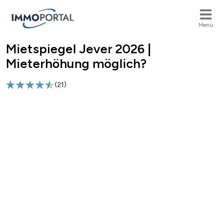
Menü
Mietspiegel Jever 2026 |
Breadcrumb
Mieterhöhung möglich?
(
21
)