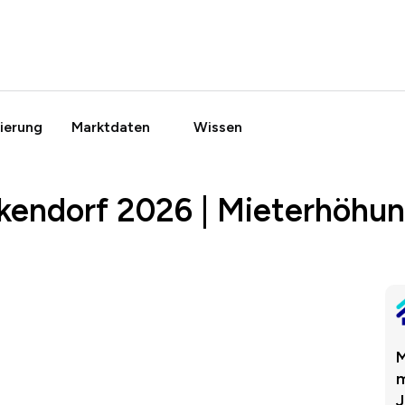
ierung
Marktdaten
Wissen
ckendorf 2026 | Mieterhöhu
M
m
J