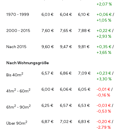
+2,07 %
1970 - 1999
6,03 €
6,04 €
6,10 €
+0,06 €
/
+1,05 %
2000 - 2015
7,60 €
7,65 €
7,88 €
+0,22 €
/
+2,93 %
Nach 2015
9,60 €
9,47 €
9,81 €
+0,35 €
/
+3,65 %
Nach Wohnungsgröße
6,57 €
6,86 €
7,09 €
+0,23 €
/
2
Bis 40m
+3,30 %
6,00 €
6,06 €
6,05 €
-0,01 €
/
2
2
41m
- 60m
-0,16 %
6,25 €
6,57 €
6,53 €
-0,03 €
/
2
2
61m
- 90m
-0,53 %
6,87 €
7,02 €
6,83 €
-0,20 €
/
2
Über 90m
-2,79 %