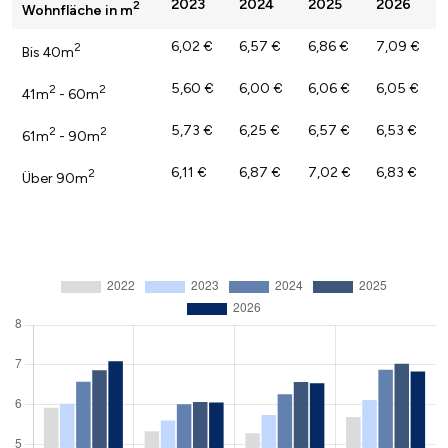
2023
2024
2025
2026
2
Wohnfläche in m
6,02 €
6,57 €
6,86 €
7,09 €
2
Bis 40m
5,60 €
6,00 €
6,06 €
6,05 €
2
2
41m
- 60m
5,73 €
6,25 €
6,57 €
6,53 €
2
2
61m
- 90m
6,11 €
6,87 €
7,02 €
6,83 €
2
Über 90m