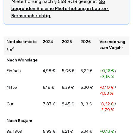
Mieterhöhung nach § 558 BGB geeignet.
So
begründen Sie eine Mieterhöhung in Lauter-
Bernsbach richtig.
Nettokaltmiete
2024
2025
2026
Veränderung
zum Vorjahr
2
/m
Nach Wohnlage
Einfach
4,98 €
5,06 €
5,22 €
+0,16 €
/
+3,15 %
Mittel
6,18 €
6,39 €
6,30 €
-0,10 €
/
-1,53 %
Gut
7,87 €
8,45 €
8,13 €
-0,32 €
/
-3,79 %
Nach Baujahr
Bis 1969
5,99 €
6,21 €
6,34 €
+0,13 €
/