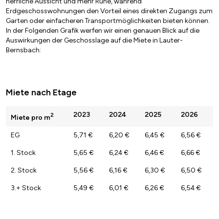
herrliche Aussicht und mehr Ruhe, während
Erdgeschosswohnungen den Vorteil eines direkten Zugangs zum
Garten oder einfacheren Transportmöglichkeiten bieten können.
In der Folgenden Grafik werfen wir einen genauen Blick auf die
Auswirkungen der Geschosslage auf die Miete in Lauter-
Bernsbach:
Miete nach Etage
2023
2024
2025
2026
2
Miete pro m
EG
5,71 €
6,20 €
6,45 €
6,56 €
1. Stock
5,65 €
6,24 €
6,46 €
6,66 €
2. Stock
5,56 €
6,16 €
6,30 €
6,50 €
3.+ Stock
5,49 €
6,01 €
6,26 €
6,54 €