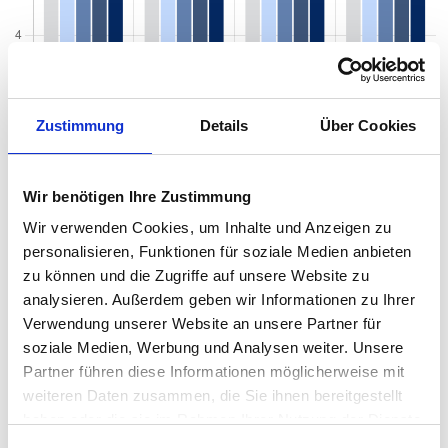
Zustimmung
Details
Über Cookies
Wir benötigen Ihre Zustimmung
Wir verwenden Cookies, um Inhalte und Anzeigen zu
personalisieren, Funktionen für soziale Medien anbieten
zu können und die Zugriffe auf unsere Website zu
Mietspiegel nach Baujahr pro qm 2026 in
analysieren. Außerdem geben wir Informationen zu Ihrer
Lauter-Bernsbach
Verwendung unserer Website an unsere Partner für
soziale Medien, Werbung und Analysen weiter. Unsere
Der Mietpreis einer Wohnung in Lauter-Bernsbach hängt von einer
Partner führen diese Informationen möglicherweise mit
Vielzahl von Faktoren ab, und eines der entscheidenden Kriterien
weiteren Daten zusammen, die Sie ihnen bereitgestellt
ist das Baujahr der Immobilie. Das Alter eines Gebäudes kann
haben oder die sie im Rahmen Ihrer Nutzung der Dienste
einen erheblichen Einfluss auf den Mietpreis haben, da es
gesammelt haben.
wichtige Informationen über den Zustand, die Ausstattung und