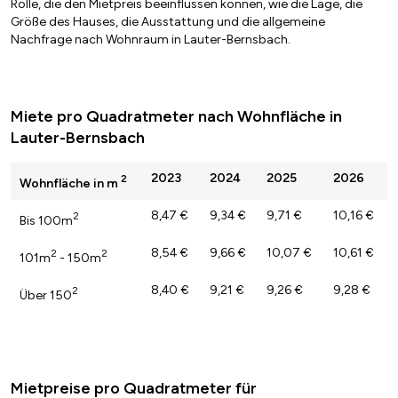
Rolle, die den Mietpreis beeinflussen können, wie die Lage, die
Größe des Hauses, die Ausstattung und die allgemeine
Nachfrage nach Wohnraum in Lauter-Bernsbach.
Miete pro Quadratmeter nach Wohnfläche in
Lauter-Bernsbach
2023
2024
2025
2026
2
Wohnfläche in m
8,47 €
9,34 €
9,71 €
10,16 €
2
Bis 100m
8,54 €
9,66 €
10,07 €
10,61 €
2
2
101m
- 150m
8,40 €
9,21 €
9,26 €
9,28 €
2
Über 150
Mietpreise pro Quadratmeter für