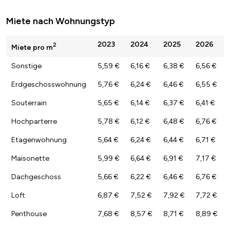
Miete nach Wohnungstyp
2023
2024
2025
2026
2
Miete pro m
Sonstige
5,59 €
6,16 €
6,38 €
6,56 €
Erdgeschosswohnung
5,76 €
6,24 €
6,46 €
6,55 €
Souterrain
5,65 €
6,14 €
6,37 €
6,41 €
Hochparterre
5,78 €
6,12 €
6,48 €
6,76 €
Etagenwohnung
5,64 €
6,24 €
6,44 €
6,71 €
Maisonette
5,99 €
6,64 €
6,91 €
7,17 €
Dachgeschoss
5,66 €
6,22 €
6,46 €
6,76 €
Loft
6,87 €
7,52 €
7,92 €
7,72 €
Penthouse
7,68 €
8,57 €
8,71 €
8,89 €