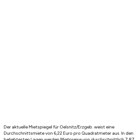
Der aktuelle Mietspiegel für Oelsnitz/Erzgeb. weist eine
Durchschnittsmiete von 6,22 Euro pro Quadratmeter aus. In den
beliebtesten Lagen werden Mietpreise von durchschnittlich 7,87