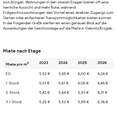
sich bringen. Wohnungen in den oberen Etagen bieten oft eine
herrliche Aussicht und mehr Ruhe, während
Erdgeschosswohnungen den Vorteil eines direkten Zugangs zum
Garten oder einfacheren Transportmöglichkeiten bieten können.
In der Folgenden Grafik werfen wir einen genauen Blick auf die
Auswirkungen der Geschosslage auf die Miete in Oelsnitz/Erzgeb.:
Miete nach Etage
2023
2024
2025
2026
2
Miete pro m
EG
5,52 €
5,65 €
6,00 €
6,24 €
1. Stock
5,51 €
5,61 €
6,06 €
6,46 €
2. Stock
5,42 €
5,64 €
5,93 €
6,31 €
3.+ Stock
5,25 €
5,52 €
5,89 €
6,36 €