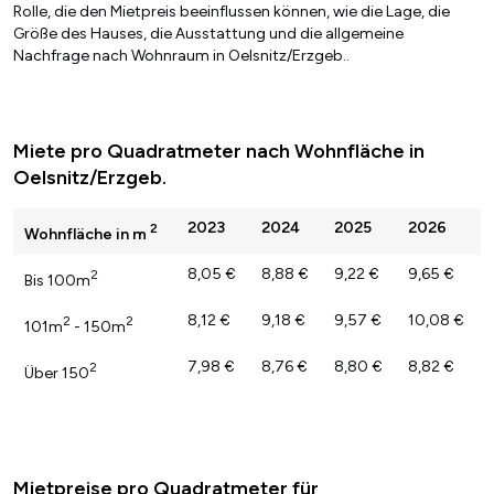
Rolle, die den Mietpreis beeinflussen können, wie die Lage, die
Größe des Hauses, die Ausstattung und die allgemeine
Nachfrage nach Wohnraum in Oelsnitz/Erzgeb..
Miete pro Quadratmeter nach Wohnfläche in
Oelsnitz/Erzgeb.
2023
2024
2025
2026
2
Wohnfläche in m
8,05 €
8,88 €
9,22 €
9,65 €
2
Bis 100m
8,12 €
9,18 €
9,57 €
10,08 €
2
2
101m
- 150m
7,98 €
8,76 €
8,80 €
8,82 €
2
Über 150
Mietpreise pro Quadratmeter für