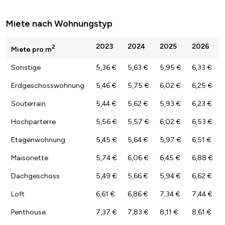
Miete nach Wohnungstyp
2023
2024
2025
2026
2
Miete pro m
Sonstige
5,36 €
5,63 €
5,95 €
6,33 €
Erdgeschosswohnung
5,46 €
5,75 €
6,02 €
6,25 €
Souterrain
5,44 €
5,62 €
5,93 €
6,23 €
Hochparterre
5,56 €
5,57 €
6,02 €
6,53 €
Etagenwohnung
5,45 €
5,64 €
5,97 €
6,51 €
Maisonette
5,74 €
6,06 €
6,45 €
6,88 €
Dachgeschoss
5,49 €
5,66 €
5,94 €
6,62 €
Loft
6,61 €
6,86 €
7,34 €
7,44 €
Penthouse
7,37 €
7,83 €
8,11 €
8,61 €