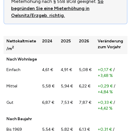
Mieterhöhung nach § 558 BGB geeignet.
So
begründen Sie eine Mieterhöhung in
Oelsnitz/Erzgeb. richtig.
Nettokaltmiete
2024
2025
2026
Veränderung
zum Vorjahr
2
/m
Nach Wohnlage
Einfach
4,61 €
4,91 €
5,08 €
+0,17 €
/
+3,48 %
Mittel
5,58 €
5,94 €
6,22 €
+0,29 €
/
+4,84 %
Gut
6,87 €
7,53 €
7,87 €
+0,33 €
/
+4,42 %
Nach Baujahr
Bis 1969
5,54 €
5,82 €
6,13 €
+0,31 €
/