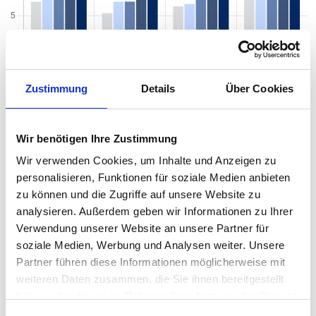
Zustimmung
Details
Über Cookies
Wir benötigen Ihre Zustimmung
Wir verwenden Cookies, um Inhalte und Anzeigen zu
personalisieren, Funktionen für soziale Medien anbieten
zu können und die Zugriffe auf unsere Website zu
analysieren. Außerdem geben wir Informationen zu Ihrer
Mietspiegel nach Baujahr pro qm 2026 in
Verwendung unserer Website an unsere Partner für
Oelsnitz/Erzgeb.
soziale Medien, Werbung und Analysen weiter. Unsere
Partner führen diese Informationen möglicherweise mit
Der Mietpreis einer Wohnung in Oelsnitz/Erzgeb. hängt von einer
weiteren Daten zusammen, die Sie ihnen bereitgestellt
Vielzahl von Faktoren ab, und eines der entscheidenden Kriterien
haben oder die sie im Rahmen Ihrer Nutzung der Dienste
ist das Baujahr der Immobilie. Das Alter eines Gebäudes kann
gesammelt haben.