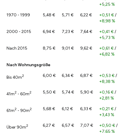
+5,25 %
1970 - 1999
5,48 €
5,71 €
6,22 €
+0,51 €
/
+8,98 %
2000 - 2015
6,94 €
7,23 €
7,64 €
+0,41 €
/
+5,73 %
Nach 2015
8,75 €
9,01 €
9,62 €
+0,61 €
/
+6,82 %
Nach Wohnungsgröße
6,00 €
6,34 €
6,87 €
+0,53 €
/
2
Bis 40m
+8,38 %
5,50 €
5,74 €
5,90 €
+0,16 €
/
2
2
41m
- 60m
+2,81 %
5,68 €
6,12 €
6,33 €
+0,21 €
/
2
2
61m
- 90m
+3,43 %
6,27 €
6,57 €
7,07 €
+0,50 €
/
2
Über 90m
+7,65 %